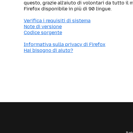
questo, grazie all’aiuto di volontari da tutto i
Firefox disponibile in più di 90 lingue.
Verifica i requisiti di sistema
Note di versione
Codice sorgente
Informativa sulla privacy di Firefox
Hai bisogno di aiuto?