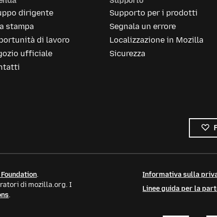
ienda
Supporto
uppo dirigente
Supporto per i prodotti
la stampa
Segnala un errore
ortunità di lavoro
Localizzazione in Mozilla
ozio ufficiale
Sicurezza
tatti
 Foundation
.
Informativa sulla priva
atori di mozilla.org. I
Linee guida per la par
ons
.