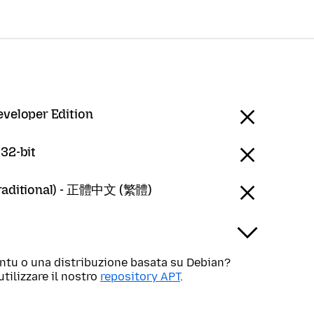
eveloper Edition
 32-bit
Traditional) - 正體中文 (繁體)
untu o una distribuzione basata su Debian?
utilizzare il nostro
repository APT
.