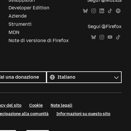
Sviluppatori
Segui @Mozilla
Developer Edition
Aziende
Strumenti
Segui @Firefox
MDN
Note di versione di Firefox
Tutte
le
Lingua
Fai una donazione
lingue
cy del sito
Cookie
Note legali
tecipazione alla comunità
Informazioni su questo sito