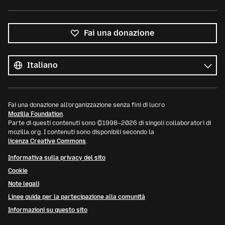
Fai una donazione
Tutte
le
Lingua
lingue
Fai una donazione all’organizzazione senza fini di lucro
Mozilla Foundation
.
Parte di questi contenuti sono ©1998–2026 di singoli collaboratori di
mozilla.org. I contenuti sono disponibili secondo la
licenza Creative Commons
.
Informativa sulla privacy del sito
Cookie
Note legali
Linee guida per la partecipazione alla comunità
Informazioni su questo sito