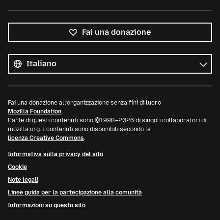
Fai una donazione
Tutte
le
Lingua
lingue
Fai una donazione all’organizzazione senza fini di lucro
Mozilla Foundation
.
Parte di questi contenuti sono ©1998–2026 di singoli collaboratori di
mozilla.org. I contenuti sono disponibili secondo la
licenza Creative Commons
.
Informativa sulla privacy del sito
Cookie
Note legali
Linee guida per la partecipazione alla comunità
Informazioni su questo sito