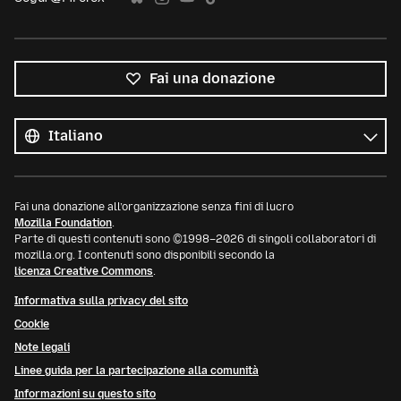
Fai una donazione
Tutte
le
Lingua
lingue
Fai una donazione all’organizzazione senza fini di lucro
Mozilla Foundation
.
Parte di questi contenuti sono ©1998–2026 di singoli collaboratori di
mozilla.org. I contenuti sono disponibili secondo la
licenza Creative Commons
.
Informativa sulla privacy del sito
Cookie
Note legali
Linee guida per la partecipazione alla comunità
Informazioni su questo sito