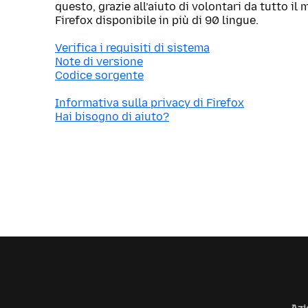
questo, grazie all’aiuto di volontari da tutto i
Firefox disponibile in più di 90 lingue.
Verifica i requisiti di sistema
Note di versione
Codice sorgente
Informativa sulla privacy di Firefox
Hai bisogno di aiuto?