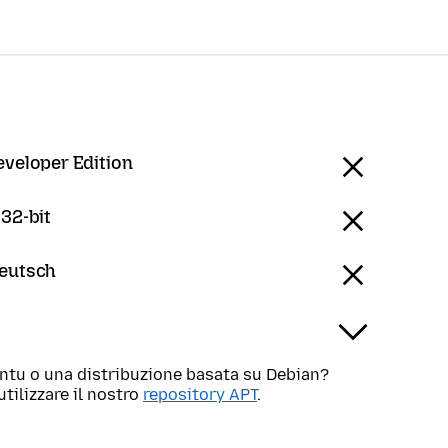
eveloper Edition
 32-bit
Deutsch
untu o una distribuzione basata su Debian?
utilizzare il nostro
repository APT
.