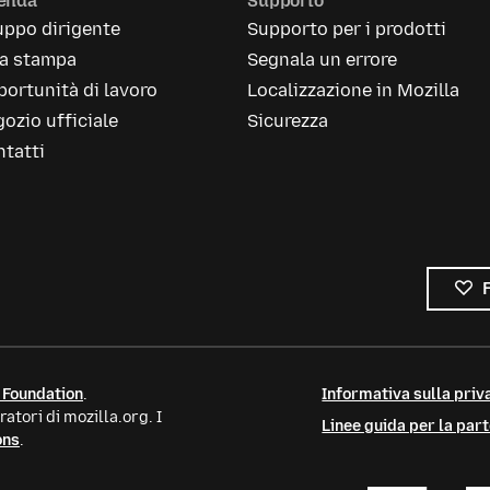
ienda
Supporto
uppo dirigente
Supporto per i prodotti
la stampa
Segnala un errore
ortunità di lavoro
Localizzazione in Mozilla
ozio ufficiale
Sicurezza
tatti
 Foundation
.
Informativa sulla priva
atori di mozilla.org. I
Linee guida per la par
ons
.