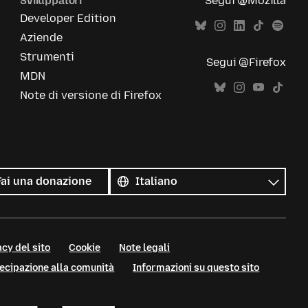
Sviluppatori
Segui @Mozilla
Developer Edition
Aziende
Strumenti
Segui @Firefox
MDN
Note di versione di Firefox
Tutte
le
Lingua
Fai una donazione
lingue
cy del sito
Cookie
Note legali
tecipazione alla comunità
Informazioni su questo sito