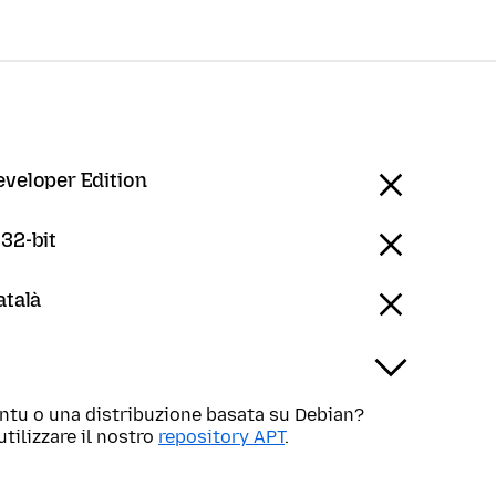
eveloper Edition
 32-bit
atalà
untu o una distribuzione basata su Debian?
utilizzare il nostro
repository APT
.