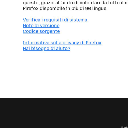
questo, grazie all’aiuto di volontari da tutto i
Firefox disponibile in più di 90 lingue.
Verifica i requisiti di sistema
Note di versione
Codice sorgente
Informativa sulla privacy di Firefox
Hai bisogno di aiuto?