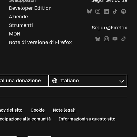
Sviluppatori
Segui @Mozilla
Developer Edition
Aziende
Strumenti
Segui @Firefox
MDN
Note di versione di Firefox
Tutte
le
Lingua
Fai una donazione
lingue
cy del sito
Cookie
Note legali
tecipazione alla comunità
Informazioni su questo sito