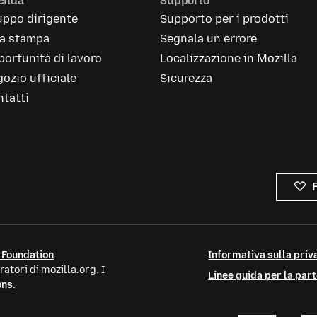
ienda
Supporto
uppo dirigente
Supporto per i prodotti
la stampa
Segnala un errore
ortunità di lavoro
Localizzazione in Mozilla
ozio ufficiale
Sicurezza
tatti
 Foundation
.
Informativa sulla priva
atori di mozilla.org. I
Linee guida per la par
ons
.