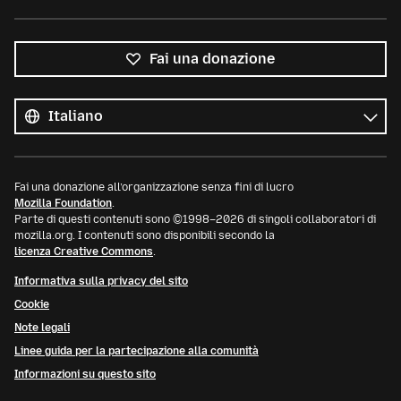
Fai una donazione
Tutte
le
Lingua
lingue
Fai una donazione all’organizzazione senza fini di lucro
Mozilla Foundation
.
Parte di questi contenuti sono ©1998–2026 di singoli collaboratori di
mozilla.org. I contenuti sono disponibili secondo la
licenza Creative Commons
.
Informativa sulla privacy del sito
Cookie
Note legali
Linee guida per la partecipazione alla comunità
Informazioni su questo sito