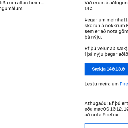
liða um allan heim –
Við erum á aðlögun
tungumálum.
140.
Þegar um meirihátta
skörun á nokkrum Fi
sem er að nota göml
þá nýju.
Ef þú velur að sækj
í þá nýju þegar aðl
Sækja 140.13.0
Lestu meira um
Fir
Athugaðu: Ef þú er
eða macOS 10.12, 10
að nota Firefox.