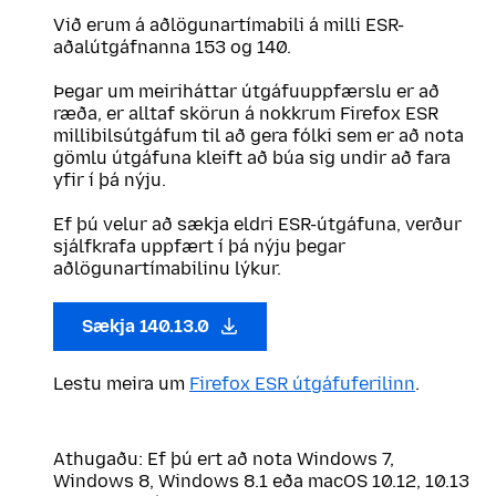
Við erum á aðlögunartímabili á milli ESR-
aðalútgáfnanna 153 og 140.
Þegar um meiriháttar útgáfuuppfærslu er að
ræða, er alltaf skörun á nokkrum Firefox ESR
millibilsútgáfum til að gera fólki sem er að nota
gömlu útgáfuna kleift að búa sig undir að fara
yfir í þá nýju.
Ef þú velur að sækja eldri ESR-útgáfuna, verður
sjálfkrafa uppfært í þá nýju þegar
aðlögunartímabilinu lýkur.
Sækja 140.13.0
Lestu meira um
Firefox ESR útgáfuferilinn
.
Athugaðu: Ef þú ert að nota Windows 7,
Windows 8, Windows 8.1 eða macOS 10.12, 10.13