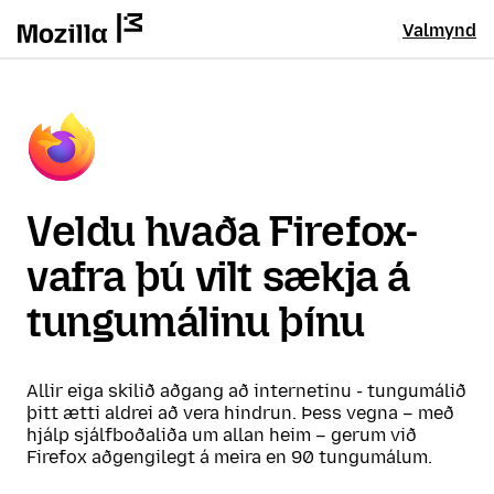
Valmynd
Veldu hvaða Firefox-
vafra þú vilt sækja á
tungumálinu þínu
Allir eiga skilið aðgang að internetinu - tungumálið
þitt ætti aldrei að vera hindrun. Þess vegna – með
hjálp sjálfboðaliða um allan heim – gerum við
Firefox aðgengilegt á meira en 90 tungumálum.