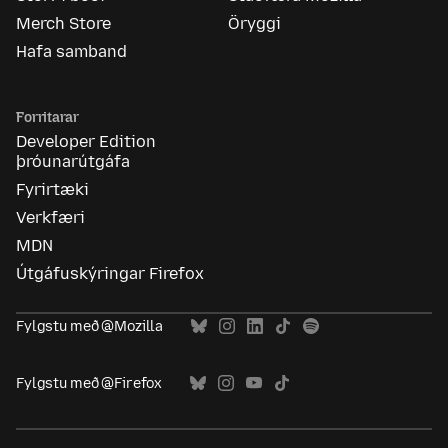
Merch Store
Öryggi
Hafa samband
Forritarar
Developer Edition
þróunarútgáfa
Fyrirtæki
Verkfæri
MDN
Útgáfuskýringar Firefox
Fylgstu með @Mozilla
Fylgstu með @Firefox