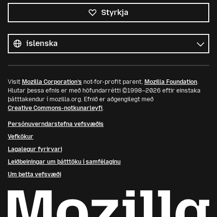
Styrkja
Öll
tungumál
Tungumál
Visit
Mozilla Corporation’s
not-for-profit parent,
Mozilla Foundation
.
Hlutar þessa efnis er með höfundarrétti ©1998–2026 eftir einstaka
þátttakendur í mozilla.org. Efnið er aðgengilegt með
Creative Commons-notkunarleyfi
.
Persónuverndarstefna vefsvæðis
Vefkökur
Lagalegur fyrirvari
Leiðbeiningar um þátttöku í samfélaginu
Um þetta vefsvæði