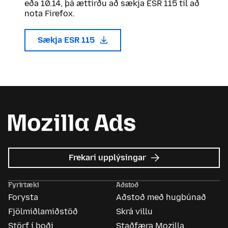
eða 10.14, þá ættirðu að sækja ESR 115 til að
nota Firefox.
Sækja ESR 115
um
Frekari upplýsingar
Mozilla
auglýsingar
Fyrirtæki
Aðstoð
Forysta
Aðstoð með hugbúnað
Fjölmiðlamiðstöð
Skrá villu
Störf í boði
Staðfæra Mozilla