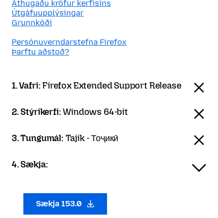
Athugaðu kröfur kerfisins
Útgáfuupplýsingar
Grunnkóði
Persónuverndarstefna Firefox
Þarftu aðstoð?
1. Vafri:
Firefox Extended Support Release
2. Stýrikerfi:
Windows 64-bit
3. Tungumál:
Tajik - Тоҷикӣ
4. Sækja:
Sækja 153.0