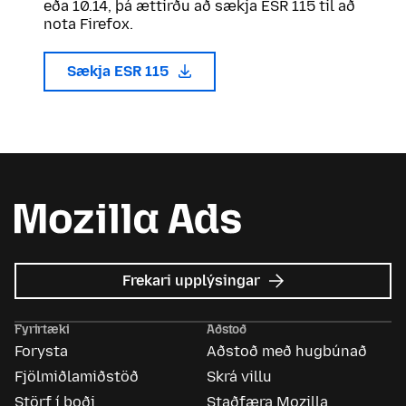
eða 10.14, þá ættirðu að sækja ESR 115 til að
nota Firefox.
Sækja ESR 115
um
Frekari upplýsingar
Mozilla
auglýsingar
Fyrirtæki
Aðstoð
Forysta
Aðstoð með hugbúnað
Fjölmiðlamiðstöð
Skrá villu
Störf í boði
Staðfæra Mozilla