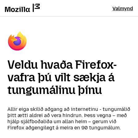
Valmynd
Veldu hvaða Firefox-
vafra þú vilt sækja á
tungumálinu þínu
Allir eiga skilið aðgang að internetinu - tungumálið
þitt ætti aldrei að vera hindrun. Þess vegna – með
hjálp sjálfboðaliða um allan heim – gerum við
Firefox aðgengilegt á meira en 90 tungumálum.