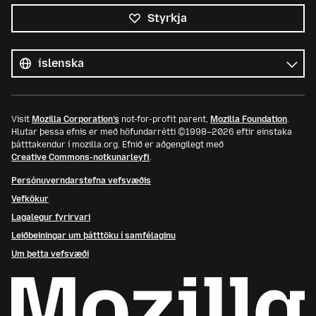
Styrkja
Öll
tungumál
Tungumál
Visit
Mozilla Corporation’s
not-for-profit parent,
Mozilla Foundation
.
Hlutar þessa efnis er með höfundarrétti ©1998–2026 eftir einstaka
þátttakendur í mozilla.org. Efnið er aðgengilegt með
Creative Commons-notkunarleyfi
.
Persónuverndarstefna vefsvæðis
Vefkökur
Lagalegur fyrirvari
Leiðbeiningar um þátttöku í samfélaginu
Um þetta vefsvæði