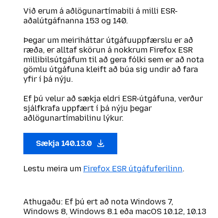
Við erum á aðlögunartímabili á milli ESR-
aðalútgáfnanna 153 og 140.
Þegar um meiriháttar útgáfuuppfærslu er að
ræða, er alltaf skörun á nokkrum Firefox ESR
millibilsútgáfum til að gera fólki sem er að nota
gömlu útgáfuna kleift að búa sig undir að fara
yfir í þá nýju.
Ef þú velur að sækja eldri ESR-útgáfuna, verður
sjálfkrafa uppfært í þá nýju þegar
aðlögunartímabilinu lýkur.
Sækja 140.13.0
Lestu meira um
Firefox ESR útgáfuferilinn
.
Athugaðu: Ef þú ert að nota Windows 7,
Windows 8, Windows 8.1 eða macOS 10.12, 10.13