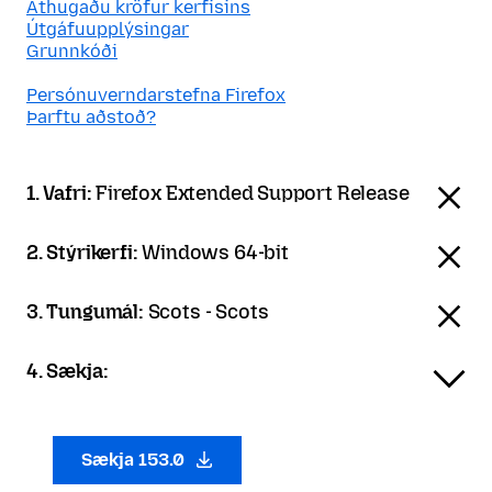
Athugaðu kröfur kerfisins
Útgáfuupplýsingar
Grunnkóði
Persónuverndarstefna Firefox
Þarftu aðstoð?
1. Vafri:
Firefox Extended Support Release
2. Stýrikerfi:
Windows 64-bit
3. Tungumál:
Scots - Scots
4. Sækja:
Sækja 153.0