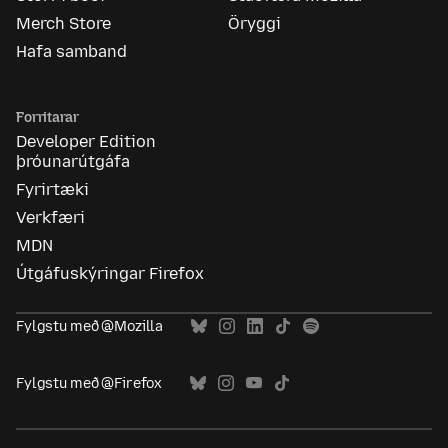
Merch Store
Öryggi
Hafa samband
Forritarar
Developer Edition
þróunarútgáfa
Fyrirtæki
Verkfæri
MDN
Útgáfuskýringar Firefox
Fylgstu með @Mozilla
Fylgstu með @Firefox