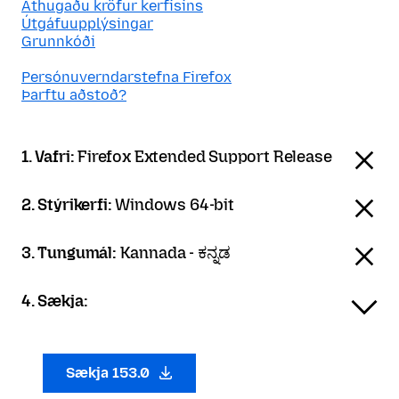
Athugaðu kröfur kerfisins
Útgáfuupplýsingar
Grunnkóði
Persónuverndarstefna Firefox
Þarftu aðstoð?
1. Vafri:
Firefox Extended Support Release
2. Stýrikerfi:
Windows 64-bit
3. Tungumál:
Kannada - ಕನ್ನಡ
4. Sækja:
Sækja 153.0