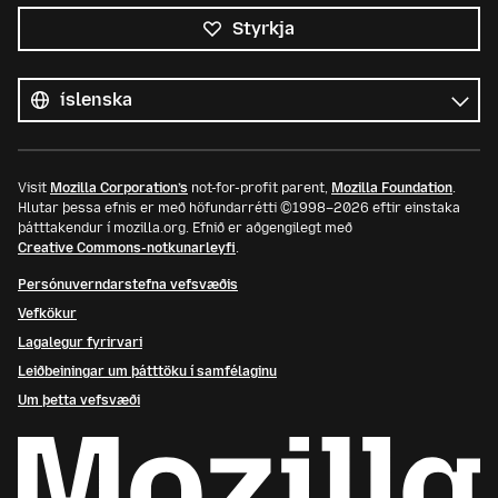
Styrkja
Öll
tungumál
Tungumál
Visit
Mozilla Corporation’s
not-for-profit parent,
Mozilla Foundation
.
Hlutar þessa efnis er með höfundarrétti ©1998–2026 eftir einstaka
þátttakendur í mozilla.org. Efnið er aðgengilegt með
Creative Commons-notkunarleyfi
.
Persónuverndarstefna vefsvæðis
Vefkökur
Lagalegur fyrirvari
Leiðbeiningar um þátttöku í samfélaginu
Um þetta vefsvæði