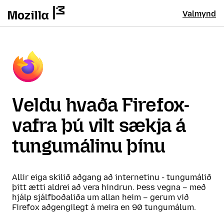
Valmynd
Veldu hvaða Firefox-
vafra þú vilt sækja á
tungumálinu þínu
Allir eiga skilið aðgang að internetinu - tungumálið
þitt ætti aldrei að vera hindrun. Þess vegna – með
hjálp sjálfboðaliða um allan heim – gerum við
Firefox aðgengilegt á meira en 90 tungumálum.