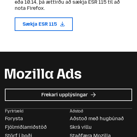
eða 10.14, þá ættirðu að sækja ESR 115 til að
nota Firefox.
Sækja ESR 115
um
Frekari upplýsingar
Mozilla
auglýsingar
Fyrirtæki
Aðstoð
Forysta
Aðstoð með hugbúnað
Fjölmiðlamiðstöð
Skrá villu
Störf í boði
Staðfæra Mozilla