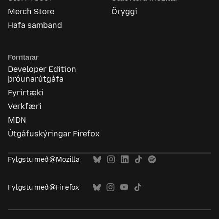
Merch Store
Öryggi
Hafa samband
Forritarar
Developer Edition
þróunarútgáfa
Fyrirtæki
Verkfæri
MDN
Útgáfuskýringar Firefox
Fylgstu með @Mozilla
Fylgstu með @Firefox