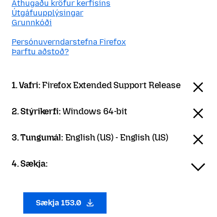
Athugaðu kröfur kerfisins
Útgáfuupplýsingar
Grunnkóði
Persónuverndarstefna Firefox
Þarftu aðstoð?
1. Vafri:
Firefox Extended Support Release
2. Stýrikerfi:
Windows 64-bit
3. Tungumál:
English (US) - English (US)
4. Sækja:
Sækja 153.0