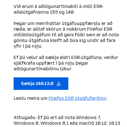
Við erum á aðlögunartímabili á milli ESR-
aðalútgáfnanna 153 og 140.
Þegar um meiriháttar útgáfuuppfærslu er að
ræða, er alltaf skörun á nokkrum Firefox ESR
millibilsútgáfum til að gera fólki sem er að nota
gömlu útgáfuna kleift að búa sig undir að fara
yfir í þá nýju.
Ef þú velur að sækja eldri ESR-útgáfuna, verður
sjálfkrafa uppfært í þá nýju þegar
aðlögunartímabilinu lýkur.
Sækja 140.13.0
Lestu meira um
Firefox ESR útgáfuferilinn
.
Athugaðu: Ef þú ert að nota Windows 7,
Windows 8, Windows 8.1 eða macOS 10.12, 10.13