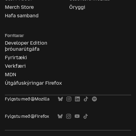
Merch Store
Öryggi
Hafa samband
Forritarar
Developer Edition
þróunarútgáfa
Fyrirtæki
Verkfæri
MDN
Útgáfuskýringar Firefox
Fylgstu með @Mozilla
Fylgstu með @Firefox