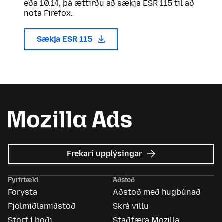
eða 10.14, þá ættirðu að sækja ESR 115 til að
nota Firefox.
Sækja ESR 115
um
Frekari upplýsingar
Mozilla
auglýsingar
Fyrirtæki
Aðstoð
Forysta
Aðstoð með hugbúnað
Fjölmiðlamiðstöð
Skrá villu
Störf í boði
Staðfæra Mozilla