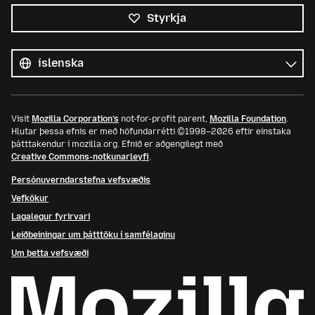
Styrkja
Öll
tungumál
Tungumál
Visit
Mozilla Corporation’s
not-for-profit parent,
Mozilla Foundation
.
Hlutar þessa efnis er með höfundarrétti ©1998–2026 eftir einstaka
þátttakendur í mozilla.org. Efnið er aðgengilegt með
Creative Commons-notkunarleyfi
.
Persónuverndarstefna vefsvæðis
Vefkökur
Lagalegur fyrirvari
Leiðbeiningar um þátttöku í samfélaginu
Um þetta vefsvæði