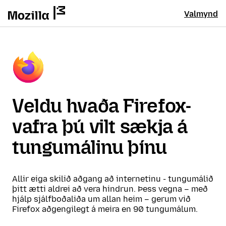
Valmynd
Veldu hvaða Firefox-
vafra þú vilt sækja á
tungumálinu þínu
Allir eiga skilið aðgang að internetinu - tungumálið
þitt ætti aldrei að vera hindrun. Þess vegna – með
hjálp sjálfboðaliða um allan heim – gerum við
Firefox aðgengilegt á meira en 90 tungumálum.