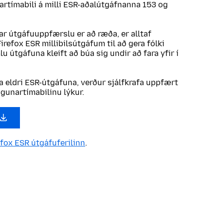
artímabili á milli ESR-aðalútgáfnanna 153 og
r útgáfuuppfærslu er að ræða, er alltaf
refox ESR millibilsútgáfum til að gera fólki
u útgáfuna kleift að búa sig undir að fara yfir í
a eldri ESR-útgáfuna, verður sjálfkrafa uppfært
ögunartímabilinu lýkur.
efox ESR útgáfuferilinn
.