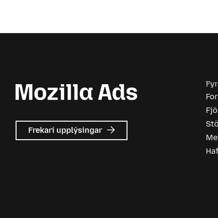
Fyr
Fo
Fj
Stö
um
Frekari upplýsingar
Me
Mozilla
auglýsingar
Ha