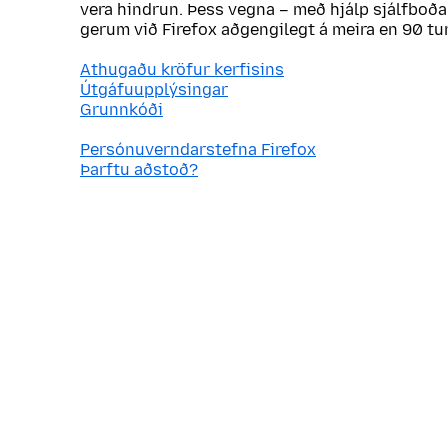
vera hindrun. Þess vegna – með hjálp sjálfboða
gerum við Firefox aðgengilegt á meira en 90 
Athugaðu kröfur kerfisins
Útgáfuupplýsingar
Grunnkóði
Persónuverndarstefna Firefox
Þarftu aðstoð?