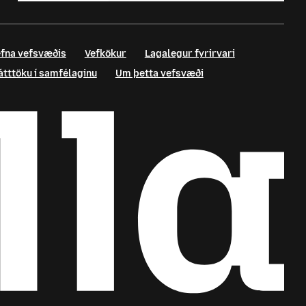
fna vefsvæðis
Vefkökur
Lagalegur fyrirvari
átttöku í samfélaginu
Um þetta vefsvæði