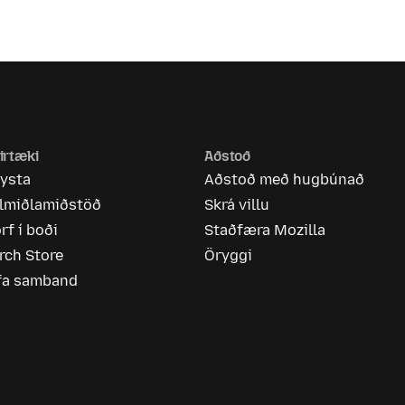
irtæki
Aðstoð
rysta
Aðstoð með hugbúnað
ölmiðlamiðstöð
Skrá villu
rf í boði
Staðfæra Mozilla
rch Store
Öryggi
fa samband