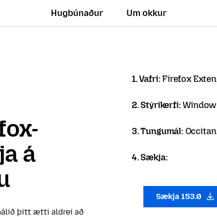
Hugbúnaður
Um okkur
1. Vafri:
Firefox Exte
2. Stýrikerfi:
Window
fox-
3. Tungumál:
Occitan
ja á
4. Sækja:
u
Sækja 153.0
álið þitt ætti aldrei að