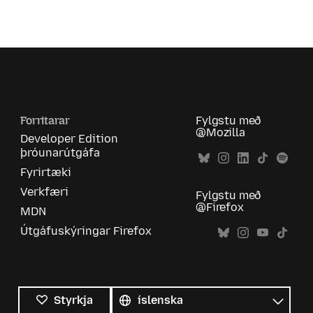
Forritarar
Fylgstu með
@Mozilla
Developer Edition
þróunarútgáfa
Fyrirtæki
Verkfæri
Fylgstu með
@Firefox
MDN
Útgáfuskýringar Firefox
Öll
tungumál
Tungumál
Styrkja