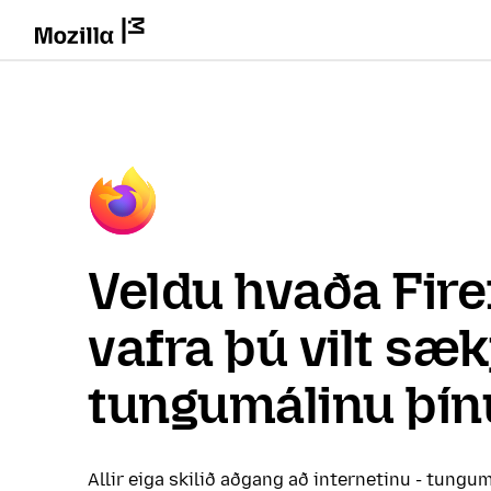
Veldu hvaða Fire
vafra þú vilt sæk
tungumálinu þín
Allir eiga skilið aðgang að internetinu - tungum