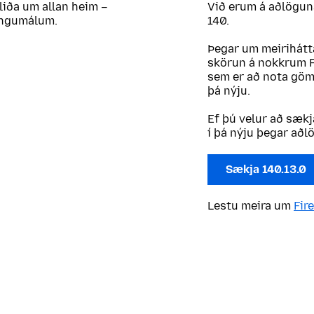
liða um allan heim –
Við erum á aðlögun
tungumálum.
140.
Þegar um meirihátta
skörun á nokkrum Fi
sem er að nota göml
þá nýju.
Ef þú velur að sækj
í þá nýju þegar aðl
Sækja 140.13.0
Lestu meira um
Fir