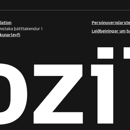
dation
.
Persónuverndarste
nstaka þátttakendur í
Leiðbeiningar um þ
kunarleyfi
.