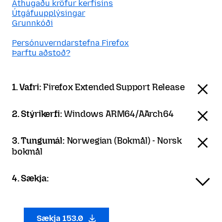
Athugaðu kröfur kerfisins
Útgáfuupplýsingar
Grunnkóði
Persónuverndarstefna Firefox
Þarftu aðstoð?
1. Vafri:
Firefox Extended Support Release
2. Stýrikerfi:
Windows ARM64/AArch64
3. Tungumál:
Norwegian (Bokmål) - Norsk
bokmål
4. Sækja:
Sækja 153.0