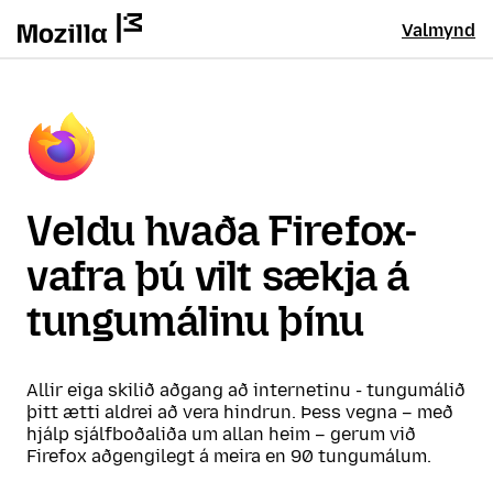
Valmynd
Veldu hvaða Firefox-
vafra þú vilt sækja á
tungumálinu þínu
Allir eiga skilið aðgang að internetinu - tungumálið
þitt ætti aldrei að vera hindrun. Þess vegna – með
hjálp sjálfboðaliða um allan heim – gerum við
Firefox aðgengilegt á meira en 90 tungumálum.