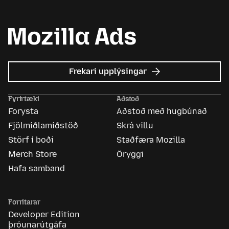
um
Frekari upplýsingar
Mozilla
auglýsingar
Fyrirtæki
Aðstoð
Forysta
Aðstoð með hugbúnað
Fjölmiðlamiðstöð
Skrá villu
Störf í boði
Staðfæra Mozilla
Merch Store
Öryggi
Hafa samband
Forritarar
Developer Edition
þróunarútgáfa