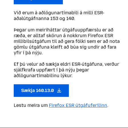
Við erum á aðlögunartímabili á milli ESR-
aðalútgáfnanna 153 og 140.
Þegar um meiriháttar útgáfuuppfærslu er að
ræða, er alltaf skörun á nokkrum Firefox ESR
millibilsútgáfum til að gera fólki sem er að nota
gömlu útgáfuna kleift að búa sig undir að fara
yfir í þá nýju.
Ef þú velur að sækja eldri ESR-útgáfuna, verður
sjálfkrafa uppfært í þá nýju þegar
aðlögunartímabilinu lýkur.
Sækja 140.13.0
Lestu meira um
Firefox ESR útgáfuferilinn
.