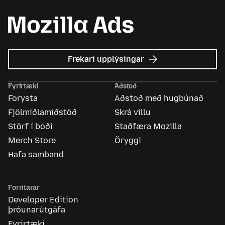
um
Frekari upplýsingar
Mozilla
auglýsingar
Fyrirtæki
Aðstoð
Forysta
Aðstoð með hugbúnað
Fjölmiðlamiðstöð
Skrá villu
Störf í boði
Staðfæra Mozilla
Merch Store
Öryggi
Hafa samband
Forritarar
Developer Edition
þróunarútgáfa
Fyrirtæki