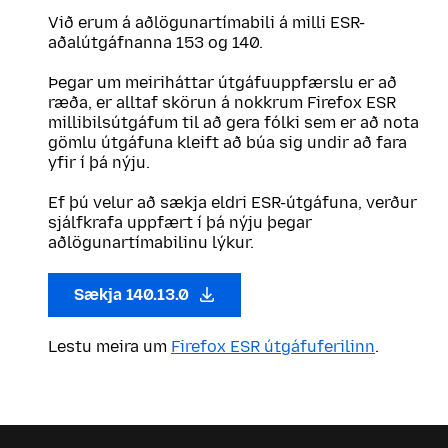
Við erum á aðlögunartímabili á milli ESR-
aðalútgáfnanna 153 og 140.
Þegar um meiriháttar útgáfuuppfærslu er að
ræða, er alltaf skörun á nokkrum Firefox ESR
millibilsútgáfum til að gera fólki sem er að nota
gömlu útgáfuna kleift að búa sig undir að fara
yfir í þá nýju.
Ef þú velur að sækja eldri ESR-útgáfuna, verður
sjálfkrafa uppfært í þá nýju þegar
aðlögunartímabilinu lýkur.
Sækja 140.13.0
Lestu meira um
Firefox ESR útgáfuferilinn
.