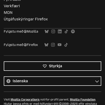
Verkfæri
MDN
Útgáfuskýringar Firefox
Fylgstu með @Mozilla
Fylgstu með @Firefox
Styrkja
Öll
tungumál
Tungumál
Visit
Mozilla Corporation’s
not-for-profit parent,
Mozilla Foundation
.
Hlutar þessa efnis er með höfundarrétti ©1998–2026 eftir einstaka