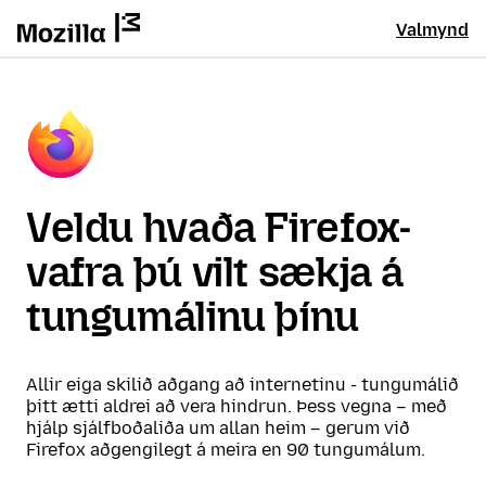
Valmynd
Veldu hvaða Firefox-
vafra þú vilt sækja á
tungumálinu þínu
Allir eiga skilið aðgang að internetinu - tungumálið
þitt ætti aldrei að vera hindrun. Þess vegna – með
hjálp sjálfboðaliða um allan heim – gerum við
Firefox aðgengilegt á meira en 90 tungumálum.