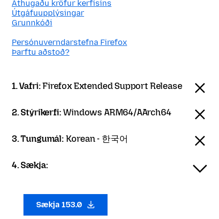
Athugaðu kröfur kerfisins
Útgáfuupplýsingar
Grunnkóði
Persónuverndarstefna Firefox
Þarftu aðstoð?
1. Vafri:
Firefox Extended Support Release
2. Stýrikerfi:
Windows ARM64/AArch64
3. Tungumál:
Korean - 한국어
4. Sækja:
Sækja 153.0