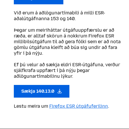
Við erum á aðlögunartímabili á milli ESR-
aðalútgáfnanna 153 og 140.
Þegar um meiriháttar útgáfuuppfærslu er að
ræða, er alltaf skörun á nokkrum Firefox ESR
millibilsútgáfum til að gera fólki sem er að nota
gömlu útgáfuna kleift að búa sig undir að fara
yfir í þá nýju.
Ef þú velur að sækja eldri ESR-útgáfuna, verður
sjálfkrafa uppfært í þá nýju þegar
aðlögunartímabilinu lýkur.
Sækja 140.13.0
Lestu meira um
Firefox ESR útgáfuferilinn
.