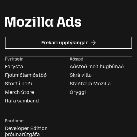
um
Frekari upplýsingar
Mozilla
auglýsingar
Fyrirtæki
Aðstoð
Forysta
Aðstoð með hugbúnað
Fjölmiðlamiðstöð
Skrá villu
Störf í boði
Staðfæra Mozilla
Merch Store
Öryggi
Hafa samband
Forritarar
Developer Edition
þróunarútgáfa