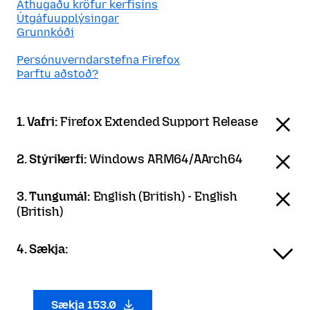
Athugaðu kröfur kerfisins
Útgáfuupplýsingar
Grunnkóði
Persónuverndarstefna Firefox
Þarftu aðstoð?
1. Vafri:
Firefox Extended Support Release
2. Stýrikerfi:
Windows ARM64/AArch64
3. Tungumál:
English (British) - English
(British)
4. Sækja:
Sækja 153.0