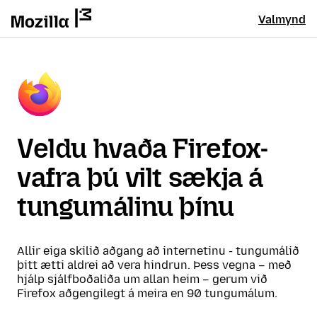
Valmynd
Veldu hvaða Firefox-
vafra þú vilt sækja á
tungumálinu þínu
Allir eiga skilið aðgang að internetinu - tungumálið
þitt ætti aldrei að vera hindrun. Þess vegna – með
hjálp sjálfboðaliða um allan heim – gerum við
Firefox aðgengilegt á meira en 90 tungumálum.