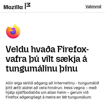
Valmynd
Veldu hvaða Firefox-
vafra þú vilt sækja á
tungumálinu þínu
Allir eiga skilið aðgang að internetinu - tungumálið
þitt ætti aldrei að vera hindrun. Þess vegna – með
hjálp sjálfboðaliða um allan heim – gerum við
Firefox aðgengilegt á meira en 90 tungumálum.