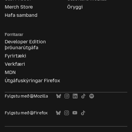
Merch Store
Öryggi
Hafa samband
Forritarar
Developer Edition
þróunarútgáfa
Fyrirtæki
Verkfæri
MDN
Útgáfuskýringar Firefox
Fylgstu með @Mozilla
Fylgstu með @Firefox