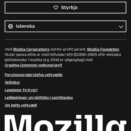
Styrkja
Öll
tungumál
Tungumál
Visit
Mozilla Corporation’s
not-for-profit parent,
Mozilla Foundation
.
Hlutar þessa efnis er með höfundarrétti ©1998–2026 eftir einstaka
þátttakendur í mozilla.org. Efnið er aðgengilegt með
Creative Commons-notkunarleyfi
.
Persónuverndarstefna vefsvæðis
Vefkökur
Lagalegur fyrirvari
Leiðbeiningar um þátttöku í samfélaginu
Um þetta vefsvæði