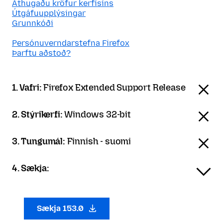
Athugaðu kröfur kerfisins
Útgáfuupplýsingar
Grunnkóði
Persónuverndarstefna Firefox
Þarftu aðstoð?
1. Vafri:
Firefox Extended Support Release
2. Stýrikerfi:
Windows 32-bit
3. Tungumál:
Finnish - suomi
4. Sækja:
Sækja 153.0