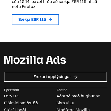
eða 10.14, þá ættirðu að sækja ESR 115 til að
nota Firefox.
Sækja ESR 115
um
Frekari upplýsingar
Mozilla
auglýsingar
Fyrirtæki
Aðstoð
Forysta
Aðstoð með hugbúnað
Fjölmiðlamiðstöð
Skrá villu
Störf í boði
Staðfæra Mozilla