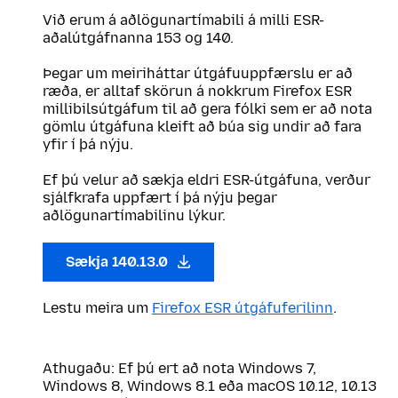
Við erum á aðlögunartímabili á milli ESR-
aðalútgáfnanna 153 og 140.
Þegar um meiriháttar útgáfuuppfærslu er að
ræða, er alltaf skörun á nokkrum Firefox ESR
millibilsútgáfum til að gera fólki sem er að nota
gömlu útgáfuna kleift að búa sig undir að fara
yfir í þá nýju.
Ef þú velur að sækja eldri ESR-útgáfuna, verður
sjálfkrafa uppfært í þá nýju þegar
aðlögunartímabilinu lýkur.
Sækja 140.13.0
Lestu meira um
Firefox ESR útgáfuferilinn
.
Athugaðu: Ef þú ert að nota Windows 7,
Windows 8, Windows 8.1 eða macOS 10.12, 10.13