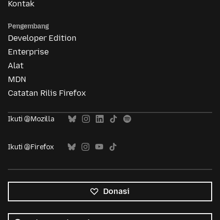
Kontak
Pengembang
Developer Edition
Enterprise
Alat
MDN
Catatan Rilis Firefox
Ikuti @Mozilla
Ikuti @Firefox
Donasi
Semua
bahasa
Bahasa