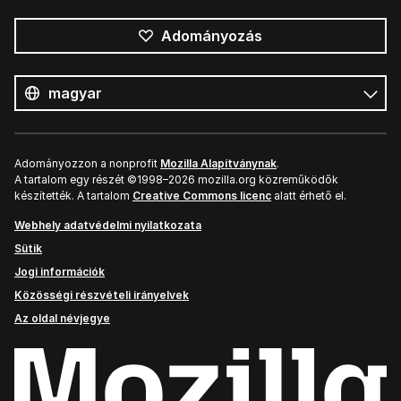
Adományozás
Összes
nyelv
Nyelv
Adományozzon a nonprofit
Mozilla Alapítványnak
.
A tartalom egy részét ©1998–2026 mozilla.org közreműködők
készítették. A tartalom
Creative Commons licenc
alatt érhető el.
Webhely adatvédelmi nyilatkozata
Sütik
Jogi információk
Közösségi részvételi irányelvek
Az oldal névjegye