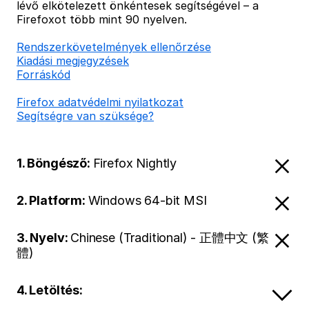
lévő elkötelezett önkéntesek segítségével – a
Firefoxot több mint 90 nyelven.
Rendszerkövetelmények ellenőrzése
Kiadási megjegyzések
Forráskód
Firefox adatvédelmi nyilatkozat
Segítségre van szüksége?
1. Böngésző:
Firefox Nightly
2. Platform:
Windows 64-bit MSI
3. Nyelv:
Chinese (Traditional) - 正體中文 (繁
體)
4. Letöltés: