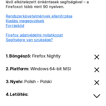
lévő elkötelezett önkéntesek segítségével – a
Firefoxot több mint 90 nyelven.
Rendszerkövetelmények ellenőrzése
Kiadási megjegyzések
Forráskód
Firefox adatvédelmi nyilatkozat
Segítségre van szüksége?
1. Böngésző:
Firefox Nightly
2. Platform:
Windows 64-bit MSI
3. Nyelv:
Polish - Polski
4. Letöltés: