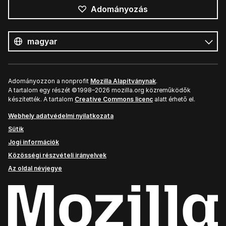
Adományozás
Összes
nyelv
Nyelv
Adományozzon a nonprofit
Mozilla Alapítványnak
.
A tartalom egy részét ©1998–2026 mozilla.org közreműködők
készítették. A tartalom
Creative Commons licenc
alatt érhető el.
Webhely adatvédelmi nyilatkozata
Sütik
Jogi információk
Közösségi részvételi irányelvek
Az oldal névjegye