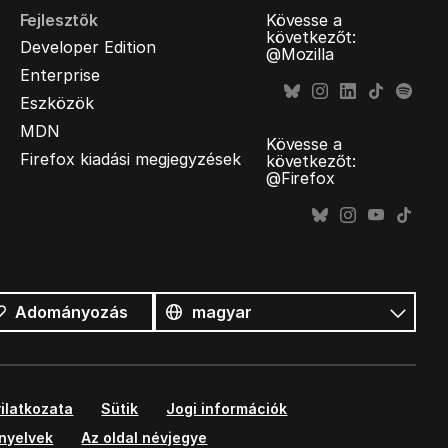
Fejlesztők
Kövesse a
következőt:
Developer Edition
@Mozilla
Enterprise
Eszközök
MDN
Kövesse a
Firefox kiadási megjegyzések
következőt:
@Firefox
Összes
nyelv
Nyelv
Adományozás
ilatkozata
Sütik
Jogi információk
ányelvek
Az oldal névjegye