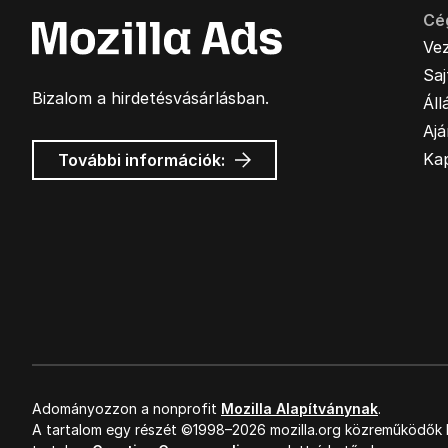
Cé
Ve
Sa
Bizalom a hirdetésvásárlásban.
Áll
Ajá
Mozilla
Ka
További információk:
hirdetések
Adományozzon a nonprofit
Mozilla Alapítványnak
.
A tartalom egy részét ©1998–2026 mozilla.org közreműködők k