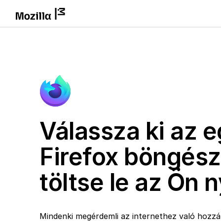
Válassza ki az e
Firefox böngész
töltse le az Ön 
Mindenki megérdemli az internethez való hozzáf