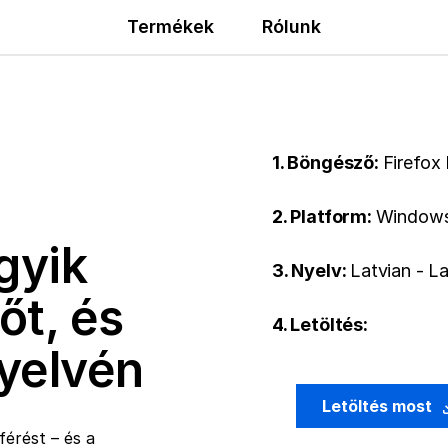
Termékek
Rólunk
1. Böngésző:
Firefox 
2. Platform:
Windows
gyik
3. Nyelv:
Latvian - L
őt, és
4. Letöltés:
nyelvén
Letöltés most
érést – és a