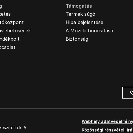
g
Támogatás
zetés
Termék súgó
jtóközpont
Hiba bejelentése
áslehetőségek
A Mozilla honosítása
ndékbolt
Biztonság
pcsolat
Webhely adatvédelmi ny
észítették. A
Közösségi részvételi ir