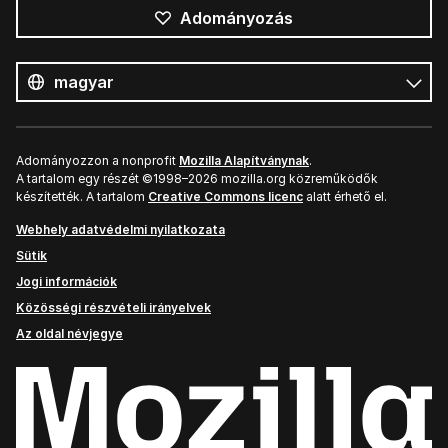
Adományozás
Összes
nyelv
Nyelv
Adományozzon a nonprofit
Mozilla Alapítványnak
.
A tartalom egy részét ©1998–2026 mozilla.org közreműködők
készítették. A tartalom
Creative Commons licenc
alatt érhető el.
Webhely adatvédelmi nyilatkozata
Sütik
Jogi információk
Közösségi részvételi irányelvek
Az oldal névjegye