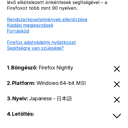
lévő elkötelezett önkéntesek segítségével – a
Firefoxot több mint 90 nyelven.
Rendszerkövetelmények ellenőrzése
Kiadási megjegyzések
Forráskód
Firefox adatvédelmi nyilatkozat
Segítségre van szüksége?
1. Böngésző:
Firefox Nightly
2. Platform:
Windows 64-bit MSI
3. Nyelv:
Japanese - 日本語
4. Letöltés: