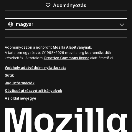
Adományozás
Összes
nyelv
Nyelv
Adományozzon a nonprofit
Mozilla Alapítványnak
.
A tartalom egy részét ©1998–2026 mozilla.org közreműködők
készítették. A tartalom
Creative Commons licenc
alatt érhető el.
Webhely adatvédelmi nyilatkozata
Sütik
Jogi információk
Közösségi részvételi irányelvek
Az oldal névjegye