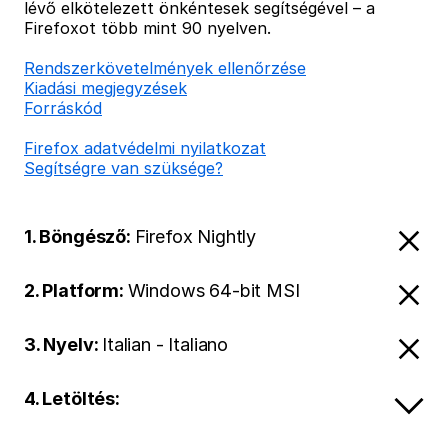
lévő elkötelezett önkéntesek segítségével – a
Firefoxot több mint 90 nyelven.
Rendszerkövetelmények ellenőrzése
Kiadási megjegyzések
Forráskód
Firefox adatvédelmi nyilatkozat
Segítségre van szüksége?
1. Böngésző:
Firefox Nightly
2. Platform:
Windows 64-bit MSI
3. Nyelv:
Italian - Italiano
4. Letöltés: