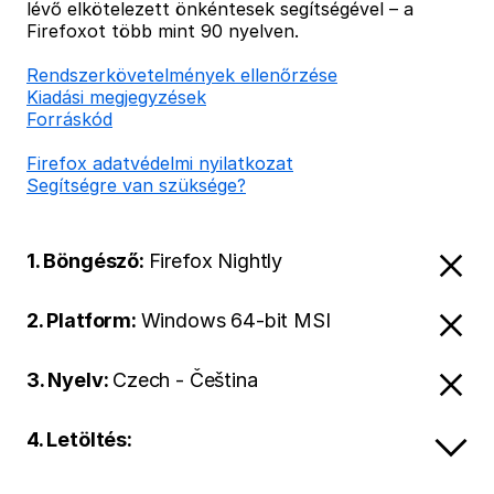
lévő elkötelezett önkéntesek segítségével – a
Firefoxot több mint 90 nyelven.
Rendszerkövetelmények ellenőrzése
Kiadási megjegyzések
Forráskód
Firefox adatvédelmi nyilatkozat
Segítségre van szüksége?
1. Böngésző:
Firefox Nightly
2. Platform:
Windows 64-bit MSI
3. Nyelv:
Czech - Čeština
4. Letöltés: