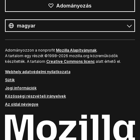
Adományozás
Összes
nyelv
Nyelv
Adományozzon a nonprofit
Mozilla Alapítványnak
.
A tartalom egy részét ©1998–2026 mozilla.org közreműködők
készítették. A tartalom
Creative Commons licenc
alatt érhető el.
Webhely adatvédelmi nyilatkozata
Sütik
Jogi információk
Közösségi részvételi irányelvek
Az oldal névjegye