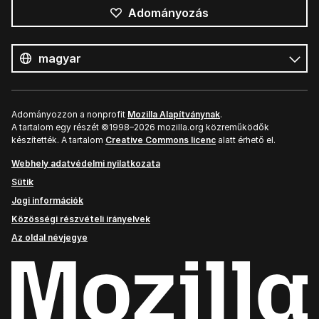
Adományozás
Összes
nyelv
Nyelv
Adományozzon a nonprofit
Mozilla Alapítványnak
.
A tartalom egy részét ©1998–2026 mozilla.org közreműködők
készítették. A tartalom
Creative Commons licenc
alatt érhető el.
Webhely adatvédelmi nyilatkozata
Sütik
Jogi információk
Közösségi részvételi irányelvek
Az oldal névjegye