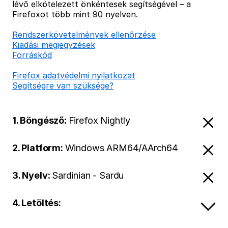
lévő elkötelezett önkéntesek segítségével – a
Firefoxot több mint 90 nyelven.
Rendszerkövetelmények ellenőrzése
Kiadási megjegyzések
Forráskód
Firefox adatvédelmi nyilatkozat
Segítségre van szüksége?
1. Böngésző:
Firefox Nightly
2. Platform:
Windows ARM64/AArch64
3. Nyelv:
Sardinian - Sardu
4. Letöltés: