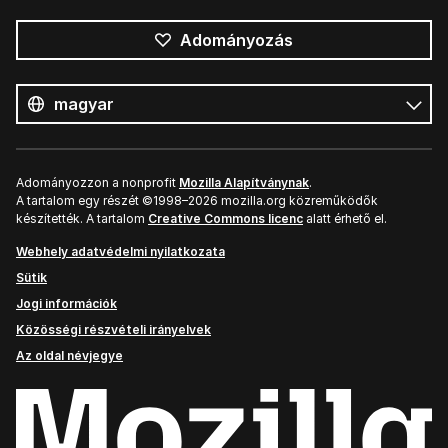
Adományozás
Összes
nyelv
Nyelv
Adományozzon a nonprofit
Mozilla Alapítványnak
.
A tartalom egy részét ©1998–2026 mozilla.org közreműködők
készítették. A tartalom
Creative Commons licenc
alatt érhető el.
Webhely adatvédelmi nyilatkozata
Sütik
Jogi információk
Közösségi részvételi irányelvek
Az oldal névjegye