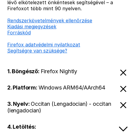
lévő elkötelezett önkéntesek segítségével – a
Firefoxot több mint 90 nyelven.
Rendszerkövetelmények ellenőrzése
Kiadási megjegyzések
Forráskód
Firefox adatvédelmi nyilatkozat
Segítségre van szüksége?
1. Böngésző:
Firefox Nightly
2. Platform:
Windows ARM64/AArch64
3. Nyelv:
Occitan (Lengadocian) - occitan
(lengadocian)
4. Letöltés: