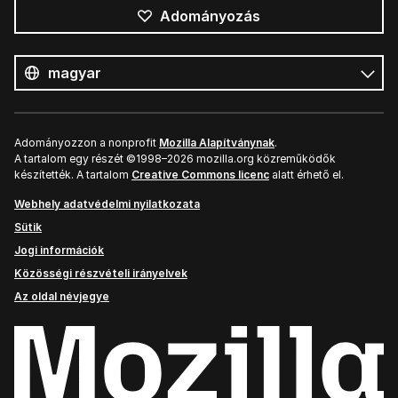
Adományozás
Összes
nyelv
Nyelv
Adományozzon a nonprofit
Mozilla Alapítványnak
.
A tartalom egy részét ©1998–2026 mozilla.org közreműködők
készítették. A tartalom
Creative Commons licenc
alatt érhető el.
Webhely adatvédelmi nyilatkozata
Sütik
Jogi információk
Közösségi részvételi irányelvek
Az oldal névjegye