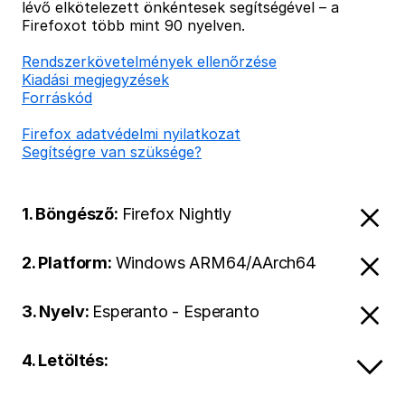
lévő elkötelezett önkéntesek segítségével – a
Firefoxot több mint 90 nyelven.
Rendszerkövetelmények ellenőrzése
Kiadási megjegyzések
Forráskód
Firefox adatvédelmi nyilatkozat
Segítségre van szüksége?
1. Böngésző:
Firefox Nightly
2. Platform:
Windows ARM64/AArch64
3. Nyelv:
Esperanto - Esperanto
4. Letöltés: