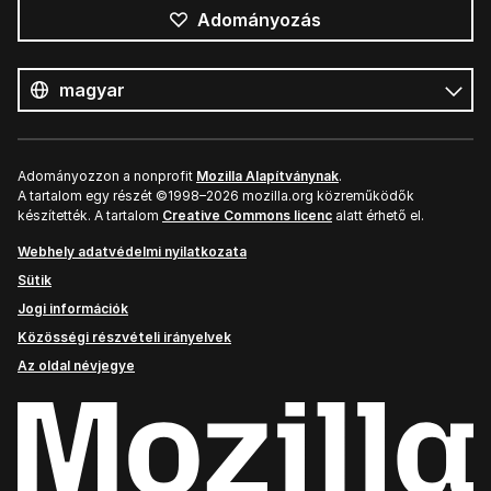
Adományozás
Összes
nyelv
Nyelv
Adományozzon a nonprofit
Mozilla Alapítványnak
.
A tartalom egy részét ©1998–2026 mozilla.org közreműködők
készítették. A tartalom
Creative Commons licenc
alatt érhető el.
Webhely adatvédelmi nyilatkozata
Sütik
Jogi információk
Közösségi részvételi irányelvek
Az oldal névjegye