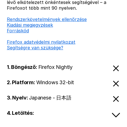
lévő elkötelezett önkéntesek segítségével – a
Firefoxot több mint 90 nyelven.
Rendszerkövetelmények ellenőrzése
Kiadási megjegyzések
Forráskód
Firefox adatvédelmi nyilatkozat
Segítségre van szüksége?
1. Böngésző:
Firefox Nightly
2. Platform:
Windows 32-bit
3. Nyelv:
Japanese - 日本語
4. Letöltés: