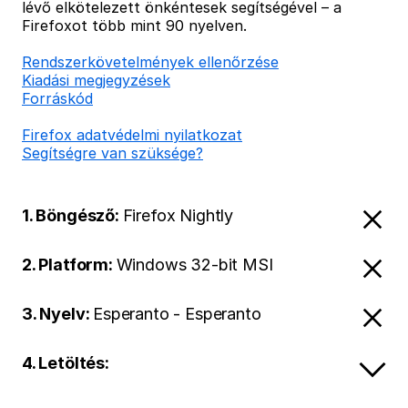
lévő elkötelezett önkéntesek segítségével – a
Firefoxot több mint 90 nyelven.
Rendszerkövetelmények ellenőrzése
Kiadási megjegyzések
Forráskód
Firefox adatvédelmi nyilatkozat
Segítségre van szüksége?
1. Böngésző:
Firefox Nightly
2. Platform:
Windows 32-bit MSI
3. Nyelv:
Esperanto - Esperanto
4. Letöltés: