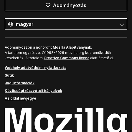
Adományozás
Összes
nyelv
Nyelv
Adományozzon a nonprofit
Mozilla Alapítványnak
.
A tartalom egy részét ©1998–2026 mozilla.org közreműködők
készítették. A tartalom
Creative Commons licenc
alatt érhető el.
Webhely adatvédelmi nyilatkozata
Sütik
Jogi információk
Közösségi részvételi irányelvek
Az oldal névjegye