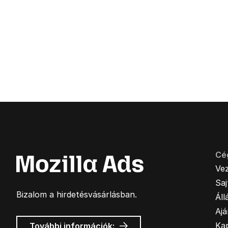
Cé
Ve
Sa
Bizalom a hirdetésvásárlásban.
Áll
Ajá
Mozilla
Ka
További információk: