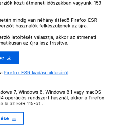
rziók közti átmeneti időszakban vagyunk: 153
esetén mindig van néhány átfedő Firefox ESR
verziót használók felkészüljenek az újra.
rzió letöltését választja, akkor az átmeneti
atikusan az újra lesz frissítve.
ése
 a
Firefox ESR kiadási ciklusáról
.
ndows 7, Windows 8, Windows 8.1 vagy macOS
0.14 operációs rendszert használ, akkor a Firefox
e le az ESR 115-öt .
ltése