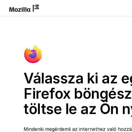
Válassza ki az e
Firefox böngész
töltse le az Ön 
Mindenki megérdemli az internethez való hozzáf