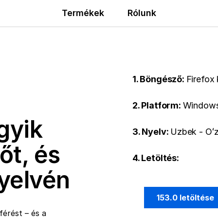
Termékek
Rólunk
1. Böngésző:
Firefox
2. Platform:
Windows
gyik
3. Nyelv:
Uzbek - Oʻzb
őt, és
4. Letöltés:
nyelvén
153.0 letöltése
érést – és a