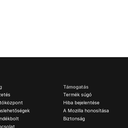
g
Támogatás
zetés
Termék súgó
jtóközpont
Hiba bejelentése
áslehetőségek
A Mozilla honosítása
ndékbolt
Biztonság
pcsolat