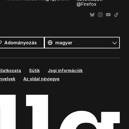
@Firefox
Összes
nyelv
Nyelv
Adományozás
ilatkozata
Sütik
Jogi információk
ányelvek
Az oldal névjegye