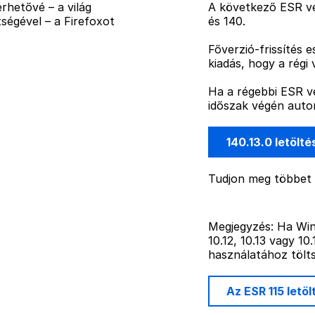
rhetővé – a világ
A következő ESR ve
ségével – a Firefoxot
és 140.
Főverzió-frissítés 
kiadás, hogy a régi 
Ha a régebbi ESR ve
időszak végén autom
140.13.0 letölt
Tudjon meg többet
Megjegyzés: Ha Wi
10.12, 10.13 vagy 1
használatához tölts
Az ESR 115 letö