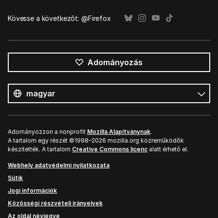
Kövesse a következőt: @Firefox
Adományozás
Összes
nyelv
Nyelv
Adományozzon a nonprofit
Mozilla Alapítványnak
.
A tartalom egy részét ©1998–2026 mozilla.org közreműködők
készítették. A tartalom
Creative Commons licenc
alatt érhető el.
Webhely adatvédelmi nyilatkozata
Sütik
Jogi információk
Közösségi részvételi irányelvek
Az oldal névjegye