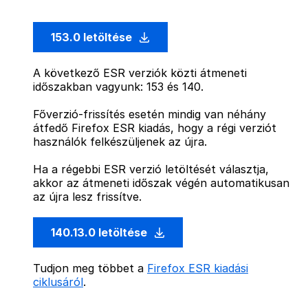
153.0 letöltése
A következő ESR verziók közti átmeneti
időszakban vagyunk: 153 és 140.
Főverzió-frissítés esetén mindig van néhány
átfedő Firefox ESR kiadás, hogy a régi verziót
használók felkészüljenek az újra.
Ha a régebbi ESR verzió letöltését választja,
akkor az átmeneti időszak végén automatikusan
az újra lesz frissítve.
140.13.0 letöltése
Tudjon meg többet a
Firefox ESR kiadási
ciklusáról
.