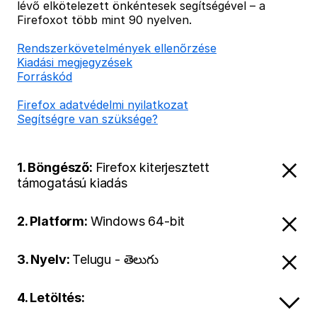
lévő elkötelezett önkéntesek segítségével – a
Firefoxot több mint 90 nyelven.
Rendszerkövetelmények ellenőrzése
Kiadási megjegyzések
Forráskód
Firefox adatvédelmi nyilatkozat
Segítségre van szüksége?
1. Böngésző:
Firefox kiterjesztett
támogatású kiadás
2. Platform:
Windows 64-bit
3. Nyelv:
Telugu - తెలుగు
4. Letöltés: