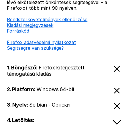
lévő elkötelezett önkéntesek segítségével – a
Firefoxot több mint 90 nyelven.
Rendszerkövetelmények ellenőrzése
Kiadási megjegyzések
Forráskód
Firefox adatvédelmi nyilatkozat
Segítségre van szüksége?
1. Böngésző:
Firefox kiterjesztett
támogatású kiadás
2. Platform:
Windows 64-bit
3. Nyelv:
Serbian - Српски
4. Letöltés: