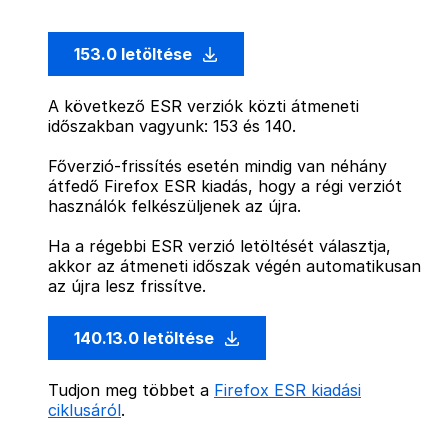
153.0 letöltése
A következő ESR verziók közti átmeneti
időszakban vagyunk: 153 és 140.
Főverzió-frissítés esetén mindig van néhány
átfedő Firefox ESR kiadás, hogy a régi verziót
használók felkészüljenek az újra.
Ha a régebbi ESR verzió letöltését választja,
akkor az átmeneti időszak végén automatikusan
az újra lesz frissítve.
140.13.0 letöltése
Tudjon meg többet a
Firefox ESR kiadási
ciklusáról
.