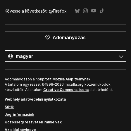
Kövesse a következőt: @Firefox
Adományozás
Összes
nyelv
Nyelv
Adományozzon a nonprofit
Mozilla Alapítványnak
.
A tartalom egy részét ©1998–2026 mozilla.org közreműködők
készítették. A tartalom
Creative Commons licenc
alatt érhető el.
Webhely adatvédelmi nyilatkozata
Sütik
Jogi információk
Közösségi részvételi irányelvek
Az oldal névjegye