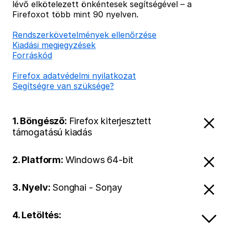
lévő elkötelezett önkéntesek segítségével – a
Firefoxot több mint 90 nyelven.
Rendszerkövetelmények ellenőrzése
Kiadási megjegyzések
Forráskód
Firefox adatvédelmi nyilatkozat
Segítségre van szüksége?
1. Böngésző:
Firefox kiterjesztett
támogatású kiadás
2. Platform:
Windows 64-bit
3. Nyelv:
Songhai - Soŋay
4. Letöltés: