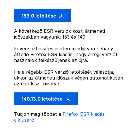
153.0 letöltése
A következő ESR verziók közti átmeneti
időszakban vagyunk: 153 és 140.
Főverzió-frissítés esetén mindig van néhány
átfedő Firefox ESR kiadás, hogy a régi verziót
használók felkészüljenek az újra.
Ha a régebbi ESR verzió letöltését választja,
akkor az átmeneti időszak végén automatikusan
az újra lesz frissítve.
140.13.0 letöltése
Tudjon meg többet a
Firefox ESR kiadási
ciklusáról
.