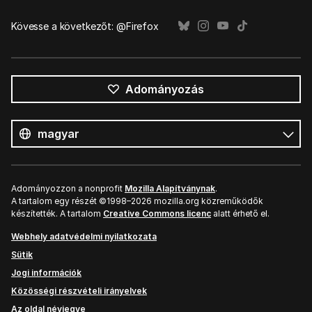
Kövesse a következőt: @Firefox
Adományozás
Összes
nyelv
Nyelv
Adományozzon a nonprofit
Mozilla Alapítványnak
.
A tartalom egy részét ©1998–2026 mozilla.org közreműködők
készítették. A tartalom
Creative Commons licenc
alatt érhető el.
Webhely adatvédelmi nyilatkozata
Sütik
Jogi információk
Közösségi részvételi irányelvek
Az oldal névjegye