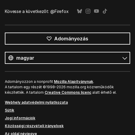
Kövesse a következőt: @Firefox
Adományozás
Összes
nyelv
Nyelv
Adományozzon a nonprofit
Mozilla Alapítványnak
.
A tartalom egy részét ©1998–2026 mozilla.org közreműködők
készítették. A tartalom
Creative Commons licenc
alatt érhető el.
Webhely adatvédelmi nyilatkozata
Sütik
Jogi információk
Közösségi részvételi irányelvek
Az oldal névjegye