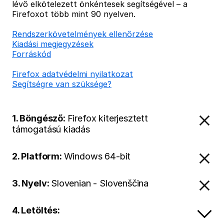
lévő elkötelezett önkéntesek segítségével – a
Firefoxot több mint 90 nyelven.
Rendszerkövetelmények ellenőrzése
Kiadási megjegyzések
Forráskód
Firefox adatvédelmi nyilatkozat
Segítségre van szüksége?
1. Böngésző:
Firefox kiterjesztett
támogatású kiadás
2. Platform:
Windows 64-bit
3. Nyelv:
Slovenian - Slovenščina
4. Letöltés: