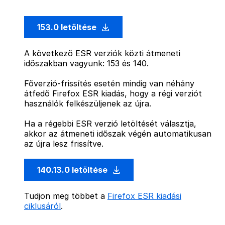
153.0 letöltése
A következő ESR verziók közti átmeneti
időszakban vagyunk: 153 és 140.
Főverzió-frissítés esetén mindig van néhány
átfedő Firefox ESR kiadás, hogy a régi verziót
használók felkészüljenek az újra.
Ha a régebbi ESR verzió letöltését választja,
akkor az átmeneti időszak végén automatikusan
az újra lesz frissítve.
140.13.0 letöltése
Tudjon meg többet a
Firefox ESR kiadási
ciklusáról
.