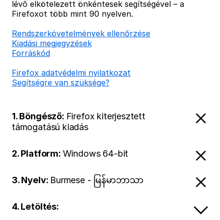
lévő elkötelezett önkéntesek segítségével – a
Firefoxot több mint 90 nyelven.
Rendszerkövetelmények ellenőrzése
Kiadási megjegyzések
Forráskód
Firefox adatvédelmi nyilatkozat
Segítségre van szüksége?
1. Böngésző:
Firefox kiterjesztett
támogatású kiadás
2. Platform:
Windows 64-bit
3. Nyelv:
Burmese - မြန်မာဘာသာ
4. Letöltés: