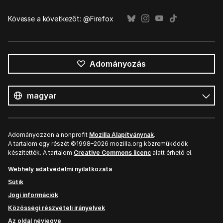
Kövesse a következőt: @Firefox
Adományozás
Összes
nyelv
Nyelv
Adományozzon a nonprofit
Mozilla Alapítványnak
.
A tartalom egy részét ©1998–2026 mozilla.org közreműködők
készítették. A tartalom
Creative Commons licenc
alatt érhető el.
Webhely adatvédelmi nyilatkozata
Sütik
Jogi információk
Közösségi részvételi irányelvek
Az oldal névjegye