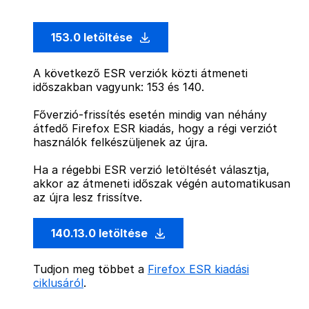
153.0 letöltése
A következő ESR verziók közti átmeneti
időszakban vagyunk: 153 és 140.
Főverzió-frissítés esetén mindig van néhány
átfedő Firefox ESR kiadás, hogy a régi verziót
használók felkészüljenek az újra.
Ha a régebbi ESR verzió letöltését választja,
akkor az átmeneti időszak végén automatikusan
az újra lesz frissítve.
140.13.0 letöltése
Tudjon meg többet a
Firefox ESR kiadási
ciklusáról
.