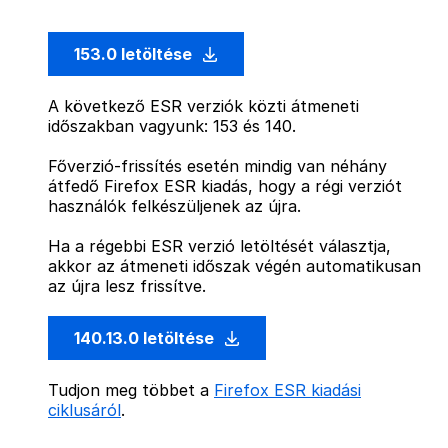
153.0 letöltése
A következő ESR verziók közti átmeneti
időszakban vagyunk: 153 és 140.
Főverzió-frissítés esetén mindig van néhány
átfedő Firefox ESR kiadás, hogy a régi verziót
használók felkészüljenek az újra.
Ha a régebbi ESR verzió letöltését választja,
akkor az átmeneti időszak végén automatikusan
az újra lesz frissítve.
140.13.0 letöltése
Tudjon meg többet a
Firefox ESR kiadási
ciklusáról
.