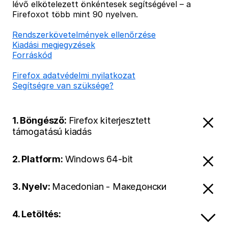
lévő elkötelezett önkéntesek segítségével – a
Firefoxot több mint 90 nyelven.
Rendszerkövetelmények ellenőrzése
Kiadási megjegyzések
Forráskód
Firefox adatvédelmi nyilatkozat
Segítségre van szüksége?
1. Böngésző:
Firefox kiterjesztett
támogatású kiadás
2. Platform:
Windows 64-bit
3. Nyelv:
Macedonian - Македонски
4. Letöltés: