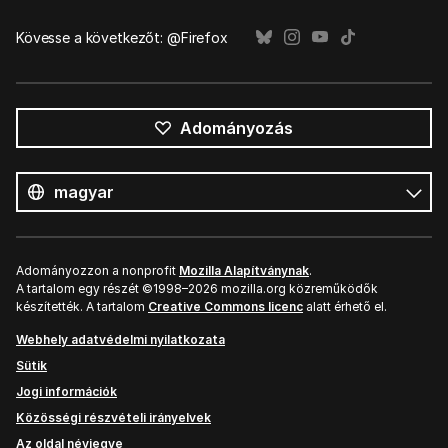
Kövesse a következőt: @Firefox
Adományozás
Összes
nyelv
Nyelv
Adományozzon a nonprofit
Mozilla Alapítványnak
.
A tartalom egy részét ©1998–2026 mozilla.org közreműködők
készítették. A tartalom
Creative Commons licenc
alatt érhető el.
Webhely adatvédelmi nyilatkozata
Sütik
Jogi információk
Közösségi részvételi irányelvek
Az oldal névjegye