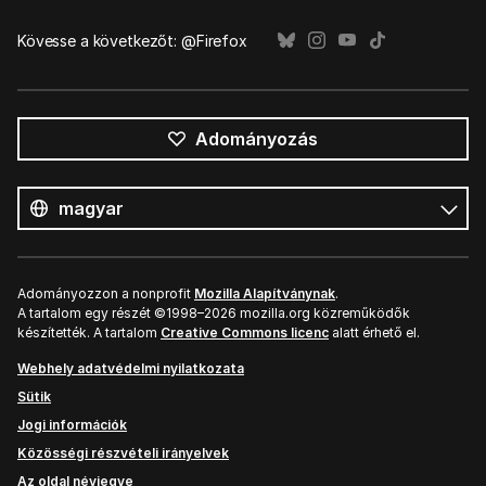
Kövesse a következőt: @Firefox
Adományozás
Összes
nyelv
Nyelv
Adományozzon a nonprofit
Mozilla Alapítványnak
.
A tartalom egy részét ©1998–2026 mozilla.org közreműködők
készítették. A tartalom
Creative Commons licenc
alatt érhető el.
Webhely adatvédelmi nyilatkozata
Sütik
Jogi információk
Közösségi részvételi irányelvek
Az oldal névjegye