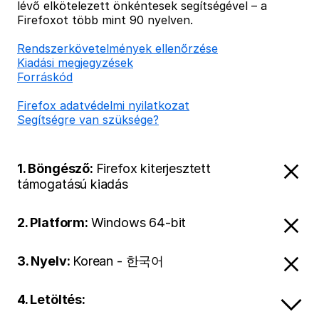
lévő elkötelezett önkéntesek segítségével – a
Firefoxot több mint 90 nyelven.
Rendszerkövetelmények ellenőrzése
Kiadási megjegyzések
Forráskód
Firefox adatvédelmi nyilatkozat
Segítségre van szüksége?
1. Böngésző:
Firefox kiterjesztett
támogatású kiadás
2. Platform:
Windows 64-bit
3. Nyelv:
Korean - 한국어
4. Letöltés: