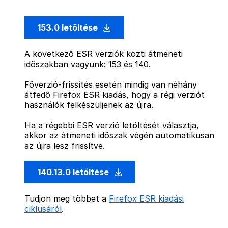
153.0 letöltése
A következő ESR verziók közti átmeneti
időszakban vagyunk: 153 és 140.
Főverzió-frissítés esetén mindig van néhány
átfedő Firefox ESR kiadás, hogy a régi verziót
használók felkészüljenek az újra.
Ha a régebbi ESR verzió letöltését választja,
akkor az átmeneti időszak végén automatikusan
az újra lesz frissítve.
140.13.0 letöltése
Tudjon meg többet a
Firefox ESR kiadási
ciklusáról
.