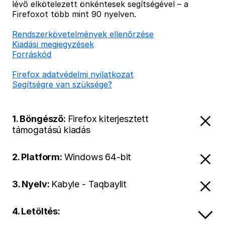
lévő elkötelezett önkéntesek segítségével – a
Firefoxot több mint 90 nyelven.
Rendszerkövetelmények ellenőrzése
Kiadási megjegyzések
Forráskód
Firefox adatvédelmi nyilatkozat
Segítségre van szüksége?
1. Böngésző:
Firefox kiterjesztett
támogatású kiadás
2. Platform:
Windows 64-bit
3. Nyelv:
Kabyle - Taqbaylit
4. Letöltés: