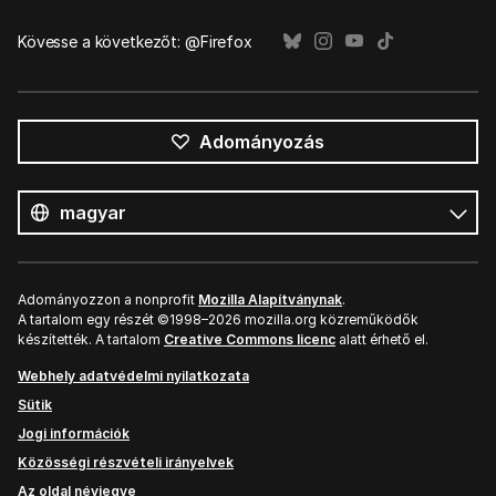
Kövesse a következőt: @Firefox
Adományozás
Összes
nyelv
Nyelv
Adományozzon a nonprofit
Mozilla Alapítványnak
.
A tartalom egy részét ©1998–2026 mozilla.org közreműködők
készítették. A tartalom
Creative Commons licenc
alatt érhető el.
Webhely adatvédelmi nyilatkozata
Sütik
Jogi információk
Közösségi részvételi irányelvek
Az oldal névjegye