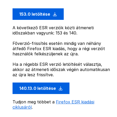
153.0 letöltése
A következő ESR verziók közti átmeneti
időszakban vagyunk: 153 és 140.
Főverzió-frissítés esetén mindig van néhány
átfedő Firefox ESR kiadás, hogy a régi verziót
használók felkészüljenek az újra.
Ha a régebbi ESR verzió letöltését választja,
akkor az átmeneti időszak végén automatikusan
az újra lesz frissítve.
140.13.0 letöltése
Tudjon meg többet a
Firefox ESR kiadási
ciklusáról
.