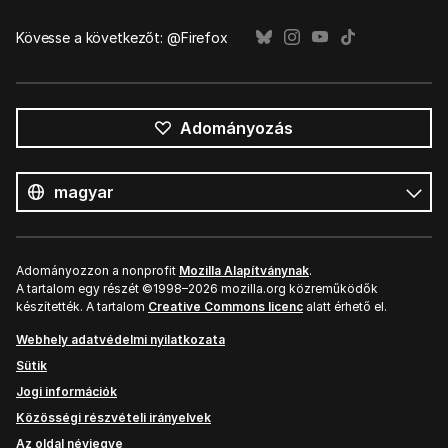
Kövesse a következőt: @Firefox
Adományozás
Összes
nyelv
Nyelv
Adományozzon a nonprofit
Mozilla Alapítványnak
.
A tartalom egy részét ©1998–2026 mozilla.org közreműködők
készítették. A tartalom
Creative Commons licenc
alatt érhető el.
Webhely adatvédelmi nyilatkozata
Sütik
Jogi információk
Közösségi részvételi irányelvek
Az oldal névjegye