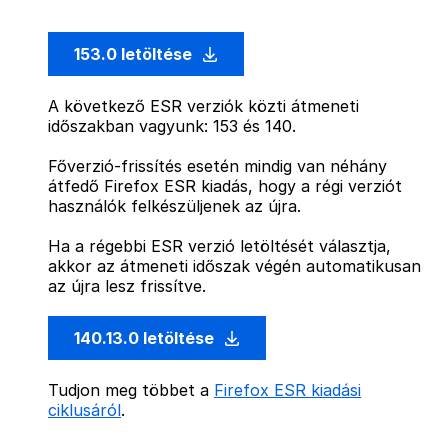
153.0 letöltése
A következő ESR verziók közti átmeneti
időszakban vagyunk: 153 és 140.
Főverzió-frissítés esetén mindig van néhány
átfedő Firefox ESR kiadás, hogy a régi verziót
használók felkészüljenek az újra.
Ha a régebbi ESR verzió letöltését választja,
akkor az átmeneti időszak végén automatikusan
az újra lesz frissítve.
140.13.0 letöltése
Tudjon meg többet a
Firefox ESR kiadási
ciklusáról
.