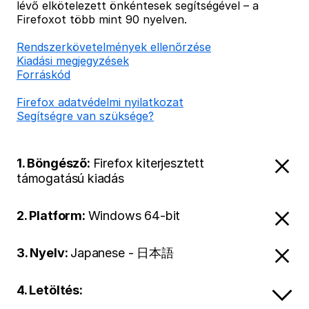
lévő elkötelezett önkéntesek segítségével – a
Firefoxot több mint 90 nyelven.
Rendszerkövetelmények ellenőrzése
Kiadási megjegyzések
Forráskód
Firefox adatvédelmi nyilatkozat
Segítségre van szüksége?
1. Böngésző:
Firefox kiterjesztett
támogatású kiadás
2. Platform:
Windows 64-bit
3. Nyelv:
Japanese - 日本語
4. Letöltés: