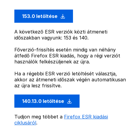
153.0 letöltése
A következő ESR verziók közti átmeneti
időszakban vagyunk: 153 és 140.
Főverzió-frissítés esetén mindig van néhány
átfedő Firefox ESR kiadás, hogy a régi verziót
használók felkészüljenek az újra.
Ha a régebbi ESR verzió letöltését választja,
akkor az átmeneti időszak végén automatikusan
az újra lesz frissítve.
140.13.0 letöltése
Tudjon meg többet a
Firefox ESR kiadási
ciklusáról
.