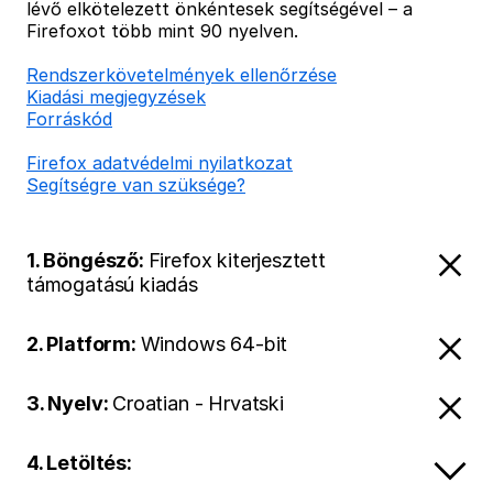
lévő elkötelezett önkéntesek segítségével – a
Firefoxot több mint 90 nyelven.
Rendszerkövetelmények ellenőrzése
Kiadási megjegyzések
Forráskód
Firefox adatvédelmi nyilatkozat
Segítségre van szüksége?
1. Böngésző:
Firefox kiterjesztett
támogatású kiadás
2. Platform:
Windows 64-bit
3. Nyelv:
Croatian - Hrvatski
4. Letöltés: