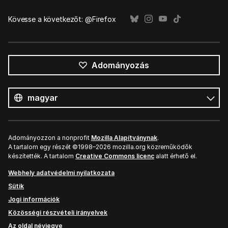
Kövesse a következőt: @Firefox
Adományozás
Összes
nyelv
Nyelv
Adományozzon a nonprofit
Mozilla Alapítványnak
.
A tartalom egy részét ©1998–2026 mozilla.org közreműködők
készítették. A tartalom
Creative Commons licenc
alatt érhető el.
Webhely adatvédelmi nyilatkozata
Sütik
Jogi információk
Közösségi részvételi irányelvek
Az oldal névjegye