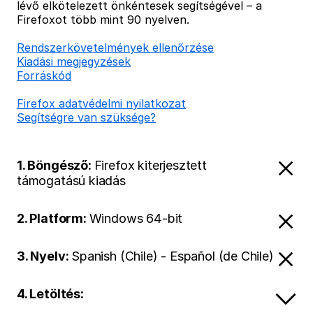
lévő elkötelezett önkéntesek segítségével – a
Firefoxot több mint 90 nyelven.
Rendszerkövetelmények ellenőrzése
Kiadási megjegyzések
Forráskód
Firefox adatvédelmi nyilatkozat
Segítségre van szüksége?
1. Böngésző:
Firefox kiterjesztett
támogatású kiadás
2. Platform:
Windows 64-bit
3. Nyelv:
Spanish (Chile) - Español (de Chile)
4. Letöltés: