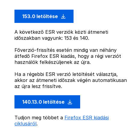
153.0 letöltése
A következő ESR verziók közti átmeneti
időszakban vagyunk: 153 és 140.
Főverzió-frissítés esetén mindig van néhány
átfedő Firefox ESR kiadás, hogy a régi verziót
használók felkészüljenek az újra.
Ha a régebbi ESR verzió letöltését választja,
akkor az átmeneti időszak végén automatikusan
az újra lesz frissítve.
140.13.0 letöltése
Tudjon meg többet a
Firefox ESR kiadási
ciklusáról
.