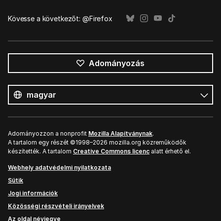
Kövesse a következőt: @Firefox
Adományozás
Összes
nyelv
Nyelv
Adományozzon a nonprofit
Mozilla Alapítványnak
.
A tartalom egy részét ©1998–2026 mozilla.org közreműködők
készítették. A tartalom
Creative Commons licenc
alatt érhető el.
Webhely adatvédelmi nyilatkozata
Sütik
Jogi információk
Közösségi részvételi irányelvek
Az oldal névjegye