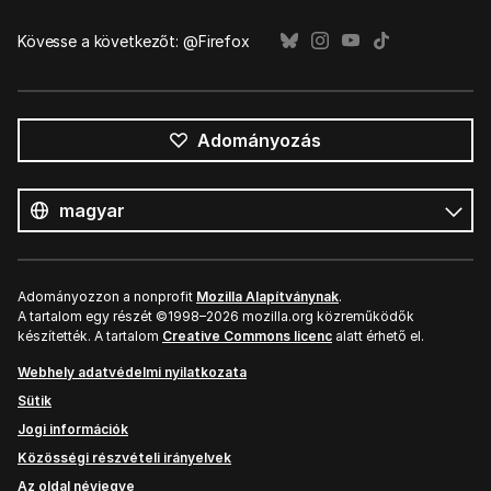
Kövesse a következőt: @Firefox
Adományozás
Összes
nyelv
Nyelv
Adományozzon a nonprofit
Mozilla Alapítványnak
.
A tartalom egy részét ©1998–2026 mozilla.org közreműködők
készítették. A tartalom
Creative Commons licenc
alatt érhető el.
Webhely adatvédelmi nyilatkozata
Sütik
Jogi információk
Közösségi részvételi irányelvek
Az oldal névjegye