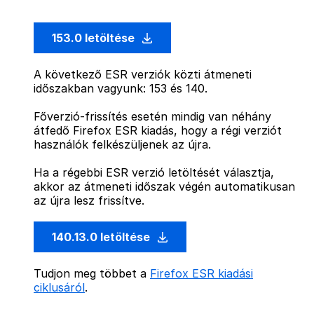
153.0 letöltése
A következő ESR verziók közti átmeneti
időszakban vagyunk: 153 és 140.
Főverzió-frissítés esetén mindig van néhány
átfedő Firefox ESR kiadás, hogy a régi verziót
használók felkészüljenek az újra.
Ha a régebbi ESR verzió letöltését választja,
akkor az átmeneti időszak végén automatikusan
az újra lesz frissítve.
140.13.0 letöltése
Tudjon meg többet a
Firefox ESR kiadási
ciklusáról
.