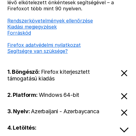
lévő elkötelezett önkéntesek segítségével – a
Firefoxot több mint 90 nyelven.
Rendszerkövetelmények ellenőrzése
Kiadási megjegyzések
Forráskód
Firefox adatvédelmi nyilatkozat
Segítségre van szüksége?
1. Böngésző:
Firefox kiterjesztett
támogatású kiadás
2. Platform:
Windows 64-bit
3. Nyelv:
Azerbaijani - Azərbaycanca
4. Letöltés: