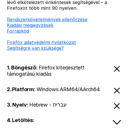
lévő elkötelezett önkéntesek segítségével – a
Firefoxot több mint 90 nyelven.
Rendszerkövetelmények ellenőrzése
Kiadási megjegyzések
Forráskód
Firefox adatvédelmi nyilatkozat
Segítségre van szüksége?
1. Böngésző:
Firefox kiterjesztett
támogatású kiadás
2. Platform:
Windows ARM64/AArch64
3. Nyelv:
Hebrew - עברית
4. Letöltés: