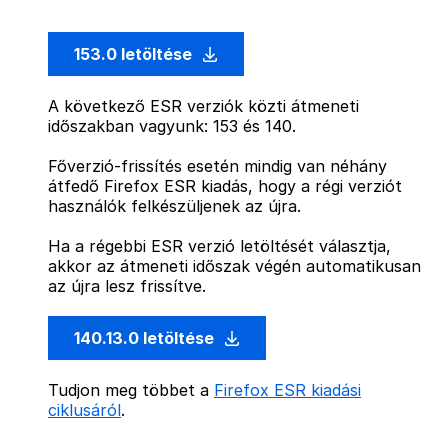
153.0 letöltése
A következő ESR verziók közti átmeneti
időszakban vagyunk: 153 és 140.
Főverzió-frissítés esetén mindig van néhány
átfedő Firefox ESR kiadás, hogy a régi verziót
használók felkészüljenek az újra.
Ha a régebbi ESR verzió letöltését választja,
akkor az átmeneti időszak végén automatikusan
az újra lesz frissítve.
140.13.0 letöltése
Tudjon meg többet a
Firefox ESR kiadási
ciklusáról
.