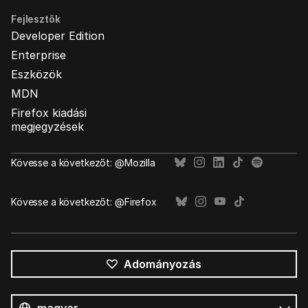
Fejlesztők
Developer Edition
Enterprise
Eszközök
MDN
Firefox kiadási
megjegyzések
Kövesse a következőt: @Mozilla
Kövesse a következőt: @Firefox
Adományozás
Összes
nyelv
Nyelv