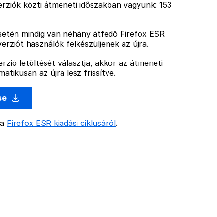
rziók közti átmeneti időszakban vagyunk: 153
esetén mindig van néhány átfedő Firefox ESR
verziót használók felkészüljenek az újra.
rzió letöltését választja, akkor az átmeneti
atikusan az újra lesz frissítve.
ése
 a
Firefox ESR kiadási ciklusáról
.