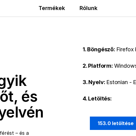
Termékek
Rólunk
1. Böngésző:
Firefox
2. Platform:
Window
gyik
3. Nyelv:
Estonian - E
őt, és
4. Letöltés:
nyelvén
153.0 letöltése
érést – és a