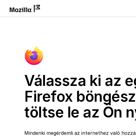
Válassza ki az e
Firefox böngész
töltse le az Ön 
Mindenki megérdemli az internethez való hozzáf