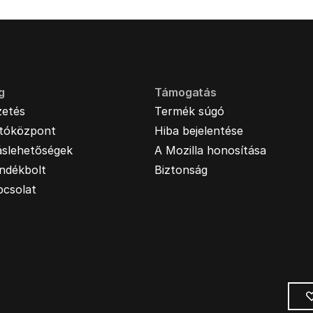
g
Támogatás
zetés
Termék súgó
jtóközpont
Hiba bejelentése
áslehetőségek
A Mozilla honosítása
ndékbolt
Biztonság
pcsolat