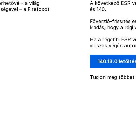
rhetővé – a világ
A következő ESR ve
ségével – a Firefoxot
és 140.
Főverzió-frissítés 
kiadás, hogy a régi 
Ha a régebbi ESR ve
időszak végén autom
140.13.0 letölt
Tudjon meg többet