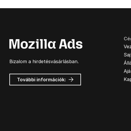
Cé
Ve
Sa
Bizalom a hirdetésvásárlásban.
Áll
Ajá
Mozilla
Ka
További információk:
hirdetések