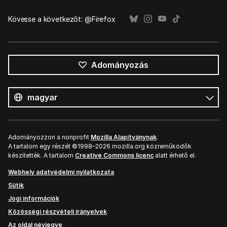
Kövesse a következőt: @Firefox
Adományozás
Összes
nyelv
Nyelv
Adományozzon a nonprofit
Mozilla Alapítványnak
.
A tartalom egy részét ©1998–2026 mozilla.org közreműködők
készítették. A tartalom
Creative Commons licenc
alatt érhető el.
Webhely adatvédelmi nyilatkozata
Sütik
Jogi információk
Közösségi részvételi irányelvek
Az oldal névjegye