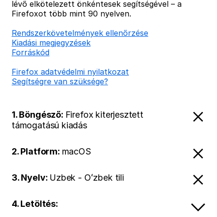
lévő elkötelezett önkéntesek segítségével – a
Firefoxot több mint 90 nyelven.
Rendszerkövetelmények ellenőrzése
Kiadási megjegyzések
Forráskód
Firefox adatvédelmi nyilatkozat
Segítségre van szüksége?
1. Böngésző:
Firefox kiterjesztett
támogatású kiadás
2. Platform:
macOS
3. Nyelv:
Uzbek - Oʻzbek tili
4. Letöltés: