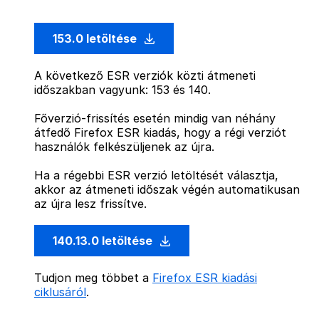
153.0 letöltése
A következő ESR verziók közti átmeneti
időszakban vagyunk: 153 és 140.
Főverzió-frissítés esetén mindig van néhány
átfedő Firefox ESR kiadás, hogy a régi verziót
használók felkészüljenek az újra.
Ha a régebbi ESR verzió letöltését választja,
akkor az átmeneti időszak végén automatikusan
az újra lesz frissítve.
140.13.0 letöltése
Tudjon meg többet a
Firefox ESR kiadási
ciklusáról
.