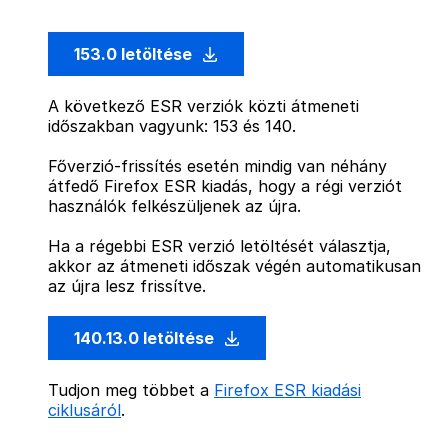
153.0 letöltése
A következő ESR verziók közti átmeneti
időszakban vagyunk: 153 és 140.
Főverzió-frissítés esetén mindig van néhány
átfedő Firefox ESR kiadás, hogy a régi verziót
használók felkészüljenek az újra.
Ha a régebbi ESR verzió letöltését választja,
akkor az átmeneti időszak végén automatikusan
az újra lesz frissítve.
140.13.0 letöltése
Tudjon meg többet a
Firefox ESR kiadási
ciklusáról
.