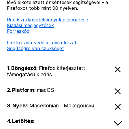
lévő elkötelezett önkéntesek segítségével – a
Firefoxot több mint 90 nyelven.
Rendszerkövetelmények ellenőrzése
Kiadási megjegyzések
Forráskód
Firefox adatvédelmi nyilatkozat
Segítségre van szüksége?
1. Böngésző:
Firefox kiterjesztett
támogatású kiadás
2. Platform:
macOS
3. Nyelv:
Macedonian - Македонски
4. Letöltés: