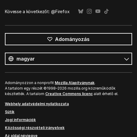
Kövesse a következőt: @Firefox
Adományozás
Összes
nyelv
Nyelv
Adományozzon a nonprofit
Mozilla Alapítványnak
.
A tartalom egy részét ©1998–2026 mozilla.org közreműködők
készítették. A tartalom
Creative Commons licenc
alatt érhető el.
Webhely adatvédelmi nyilatkozata
Sütik
Jogi információk
Közösségi részvételi irányelvek
Az oldal névjegye