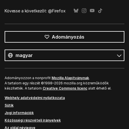
Kövesse a következőt: @Firefox
Adományozás
Összes
nyelv
Nyelv
Adományozzon a nonprofit
Mozilla Alapítványnak
.
A tartalom egy részét ©1998–2026 mozilla.org közreműködők
készítették. A tartalom
Creative Commons licenc
alatt érhető el.
Webhely adatvédelmi nyilatkozata
Sütik
Jogi információk
Közösségi részvételi irányelvek
Az oldal névjegye