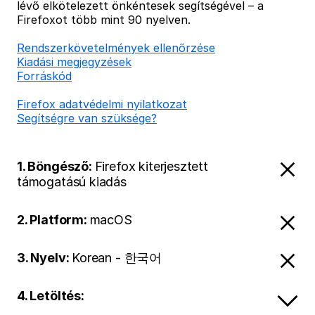
lévő elkötelezett önkéntesek segítségével – a
Firefoxot több mint 90 nyelven.
Rendszerkövetelmények ellenőrzése
Kiadási megjegyzések
Forráskód
Firefox adatvédelmi nyilatkozat
Segítségre van szüksége?
1. Böngésző:
Firefox kiterjesztett
támogatású kiadás
2. Platform:
macOS
3. Nyelv:
Korean - 한국어
4. Letöltés: