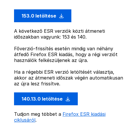
153.0 letöltése
A következő ESR verziók közti átmeneti
időszakban vagyunk: 153 és 140.
Főverzió-frissítés esetén mindig van néhány
átfedő Firefox ESR kiadás, hogy a régi verziót
használók felkészüljenek az újra.
Ha a régebbi ESR verzió letöltését választja,
akkor az átmeneti időszak végén automatikusan
az újra lesz frissítve.
140.13.0 letöltése
Tudjon meg többet a
Firefox ESR kiadási
ciklusáról
.