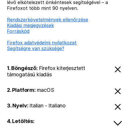
lévő elkötelezett önkéntesek segítségével – a
Firefoxot több mint 90 nyelven.
Rendszerkövetelmények ellenőrzése
Kiadási megjegyzések
Forráskód
Firefox adatvédelmi nyilatkozat
Segítségre van szüksége?
1. Böngésző:
Firefox kiterjesztett
támogatású kiadás
2. Platform:
macOS
3. Nyelv:
Italian - Italiano
4. Letöltés: