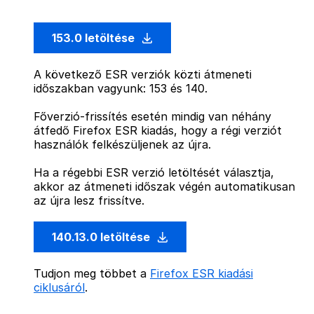
153.0 letöltése
A következő ESR verziók közti átmeneti
időszakban vagyunk: 153 és 140.
Főverzió-frissítés esetén mindig van néhány
átfedő Firefox ESR kiadás, hogy a régi verziót
használók felkészüljenek az újra.
Ha a régebbi ESR verzió letöltését választja,
akkor az átmeneti időszak végén automatikusan
az újra lesz frissítve.
140.13.0 letöltése
Tudjon meg többet a
Firefox ESR kiadási
ciklusáról
.