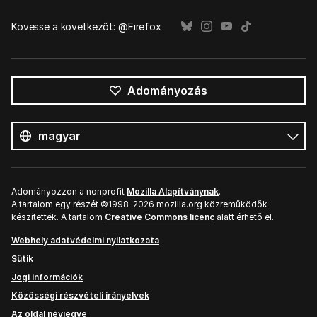
Kövesse a következőt: @Firefox
Adományozás
Összes
nyelv
Nyelv
Adományozzon a nonprofit
Mozilla Alapítványnak
.
A tartalom egy részét ©1998–2026 mozilla.org közreműködők
készítették. A tartalom
Creative Commons licenc
alatt érhető el.
Webhely adatvédelmi nyilatkozata
Sütik
Jogi információk
Közösségi részvételi irányelvek
Az oldal névjegye