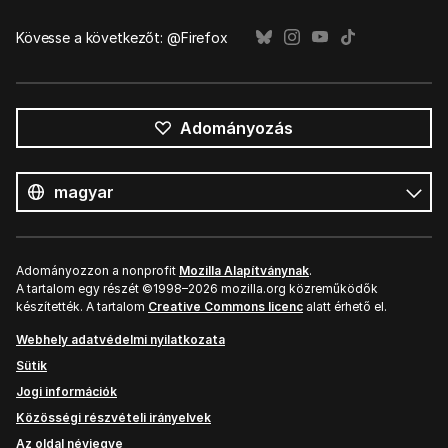
Kövesse a következőt: @Firefox
Adományozás
Összes
nyelv
Nyelv
Adományozzon a nonprofit
Mozilla Alapítványnak
.
A tartalom egy részét ©1998–2026 mozilla.org közreműködők
készítették. A tartalom
Creative Commons licenc
alatt érhető el.
Webhely adatvédelmi nyilatkozata
Sütik
Jogi információk
Közösségi részvételi irányelvek
Az oldal névjegye