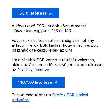
153.0 letöltése
A következő ESR verziók közti átmeneti
időszakban vagyunk: 153 és 140.
Főverzió-frissítés esetén mindig van néhány
átfedő Firefox ESR kiadás, hogy a régi verziót
használók felkészüljenek az újra.
Ha a régebbi ESR verzió letöltését választja,
akkor az átmeneti időszak végén automatikusan
az újra lesz frissítve.
140.13.0 letöltése
Tudjon meg többet a
Firefox ESR kiadási
ciklusáról
.