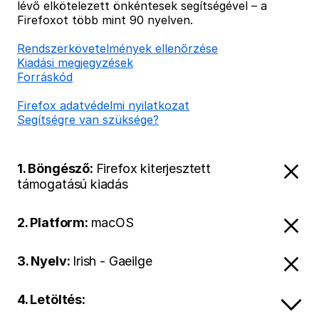
lévő elkötelezett önkéntesek segítségével – a
Firefoxot több mint 90 nyelven.
Rendszerkövetelmények ellenőrzése
Kiadási megjegyzések
Forráskód
Firefox adatvédelmi nyilatkozat
Segítségre van szüksége?
1. Böngésző:
Firefox kiterjesztett
támogatású kiadás
2. Platform:
macOS
3. Nyelv:
Irish - Gaeilge
4. Letöltés: