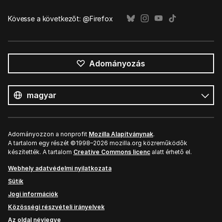
Kövesse a következőt: @Firefox
Adományozás
Összes
nyelv
Nyelv
Adományozzon a nonprofit
Mozilla Alapítványnak
.
A tartalom egy részét ©1998–2026 mozilla.org közreműködők
készítették. A tartalom
Creative Commons licenc
alatt érhető el.
Webhely adatvédelmi nyilatkozata
Sütik
Jogi információk
Közösségi részvételi irányelvek
Az oldal névjegye