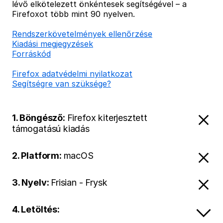
lévő elkötelezett önkéntesek segítségével – a
Firefoxot több mint 90 nyelven.
Rendszerkövetelmények ellenőrzése
Kiadási megjegyzések
Forráskód
Firefox adatvédelmi nyilatkozat
Segítségre van szüksége?
1. Böngésző:
Firefox kiterjesztett
támogatású kiadás
2. Platform:
macOS
3. Nyelv:
Frisian - Frysk
4. Letöltés: