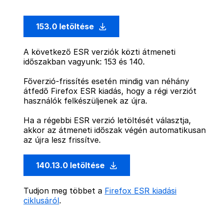
153.0 letöltése
A következő ESR verziók közti átmeneti
időszakban vagyunk: 153 és 140.
Főverzió-frissítés esetén mindig van néhány
átfedő Firefox ESR kiadás, hogy a régi verziót
használók felkészüljenek az újra.
Ha a régebbi ESR verzió letöltését választja,
akkor az átmeneti időszak végén automatikusan
az újra lesz frissítve.
140.13.0 letöltése
Tudjon meg többet a
Firefox ESR kiadási
ciklusáról
.